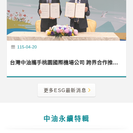
告
隱
私
權
聲
明
115-04-20
資
台灣中油攜手桃園國際機場公司 跨界合作推動生態永續
訊
安
全
政
更多ESG最新消息
策
意
見
中油永續特輯
信
箱