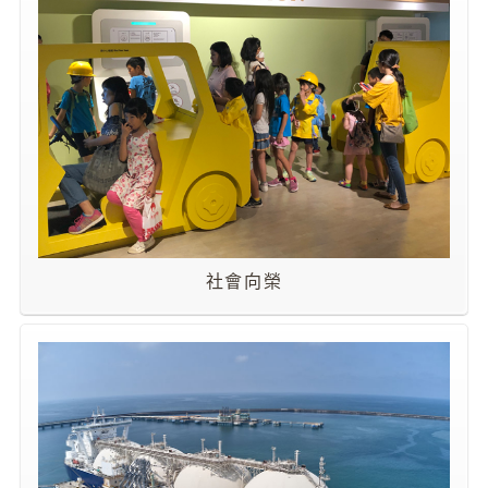
專
區
中
油
首
頁
網
站
導
社會向榮
覽
意
見
信
箱
常