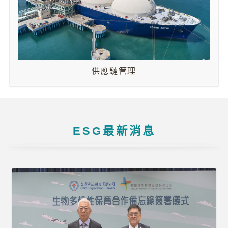
見
問
題
English
供應鏈管理
RSS
訂
閱
政
ESG最新消息
府
網
站
資
料
開
放
宣