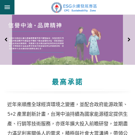
跳到主要內容區塊
進
階
搜
尋
透
明
中
最高承諾
油
誠
信
近年來順應全球經濟環境之變遷，並配合政府能源政策、
治
5+2 產業創新計畫，台灣中油持續為國家能源穩定提供生
理
產、行銷等技術服務，亦逐年擴大投入前瞻研發，並期盡
信
力滿足利害關係人的需求，積極與社會大眾溝通，帶領公