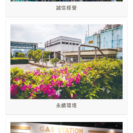
油
誠信經營
深
耕
關
懷
永
續
供
應
鏈
最
新
消
永續環境
息
互
動