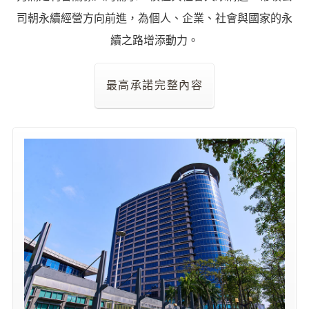
譽
中
司朝永續經營方向前進，為個人、企業、社會與國家的永
油
續之路增添動力。
品
牌
精
最高承諾完整內容
神
淨
零
中
油
綠
色
守
護
友
愛
中