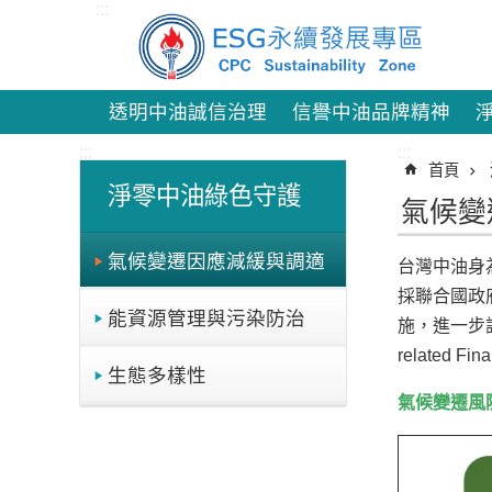
:::
跳到主要內容區塊
透明中油誠信治理
信譽中油品牌精神
:::
:::
首頁
淨零中油綠色守護
氣候變
氣候變遷因應減緩與調適
台灣中油身
採聯合國政府
能資源管理與污染防治
施，進一步評
related 
生態多樣性
氣候變遷風