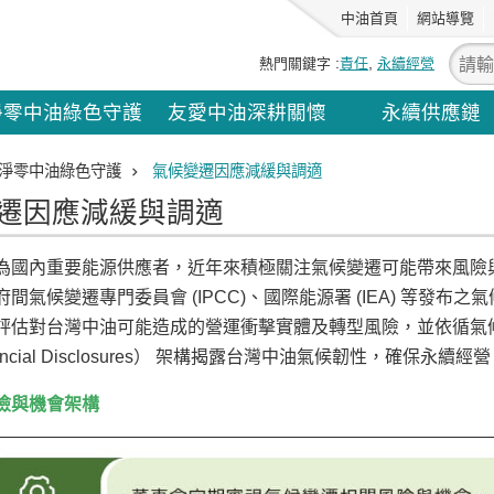
中油首頁
網站導覽
熱門關鍵字
責任
永續經營
淨零中油綠色守護
友愛中油深耕關懷
永續供應鏈
淨零中油綠色守護
氣候變遷因應減緩與調適
遷因應減緩與調適
為國內重要能源供應者，近年來積極關注氣候變遷可能帶來風險
間氣候變遷專門委員會 (IPCC)、國際能源署 (IEA) 等發
估對台灣中油可能造成的營運衝擊實體及轉型風險，並依循氣候相關財務揭露（T
Financial Disclosures） 架構揭露台灣中油氣候韌性，確保永續經
險與機會架構