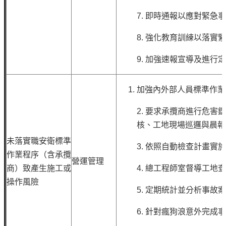
7.
即時通報以應對緊急
8.
強化教育訓練以落實
9.
加強速報宣導及進行定
加強內外部人員標準作
2.
要求承攬商進行危害鑑
核、工地現場巡邏與晨
未落實職安衛標準
3.
依照自動檢查計畫實施
作業程序（含承攬
營運管理
商）致產生施工或
4.
總工程師室督導工地
操作風險
5.
定期統計並分析事故
6.
針對瘋狗浪意外完成