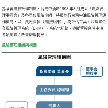
譽
中
為落實風險管理制度，台灣中油於1998 年3 月成立「風險管
油
理委員會」及各單位風險小組，持續執行台灣中油風險管理運
品
作機制，以「風險圖像（風險矩陣）」為評估工具，並建置企
牌
業風險管理系統（ERM），系統化紀錄、追蹤管控台灣中油
精
各項風險之改善辦理情形。
神
風險管理組織架構圖
淨
零
中
油
綠
色
守
護
友
愛
中