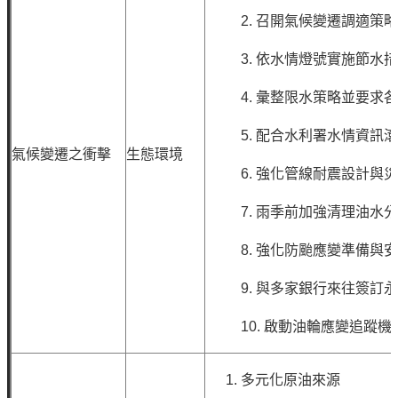
2.
召開氣候變遷調適策
3.
依水情燈號實施節水
4.
彙整限水策略並要求
5.
配合水利署水情資訊
氣候變遷之衝擊
生態環境
6.
強化管線耐震設計與
7.
雨季前加強清理油水
8.
強化防颱應變準備與
9.
與多家銀行來往簽訂
10.
啟動油輪應變追蹤機
多元化原油來源