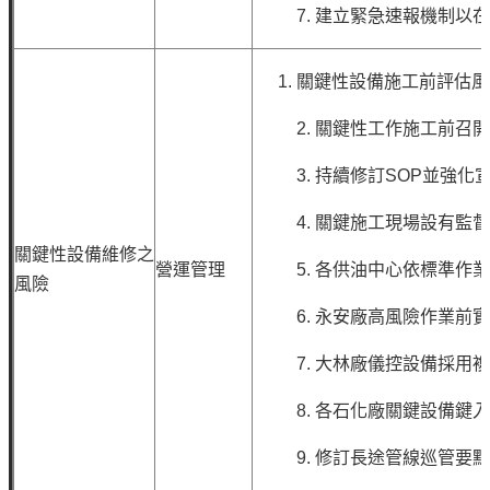
7.
建立緊急速報機制以在
關鍵性設備施工前評估
2.
關鍵性工作施工前召
3.
持續修訂SOP並強化
4.
關鍵施工現場設有監
關鍵性設備維修之
營運管理
5.
各供油中心依標準作
風險
6.
永安廠高風險作業前
7.
大林廠儀控設備採用
8.
各石化廠關鍵設備鍵入
9.
修訂長途管線巡管要點