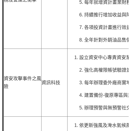
5.
每年就增資計畫業財
告
6.
持續推行增加收益與
隱
私
7.
各項投資計畫進行效
權
聲
8.
全年針對外銷油品售價
明
資
設立資安中心專責資安
訊
2.
強化高權限帳號驗證並
安
資安攻擊事件之風
全
資訊科技
3.
每年辦理委外廠商實
政
險
策
4.
建置備份-復原專區與
意
5.
辦理預警與無預警社交
見
信
依更新強風及淹水氣候
箱