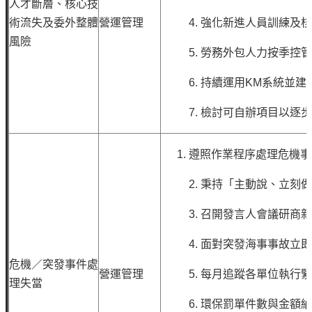
人才斷層、核心技
術流失及委外整體
營運管理
4.
強化新進人員訓練及
風險
5.
勞務外包人力按季控
6.
持續運用KM系統並建
7.
檢討可自辦項目以逐步
遵照作業程序處理危機
2.
秉持「主動說、立刻
3.
召開發言人會議研商
4.
面對突發海事事故立
危機／突發事件處
營運管理
5.
每月追蹤各單位執行
理失當
6.
環保罰單件數與金額