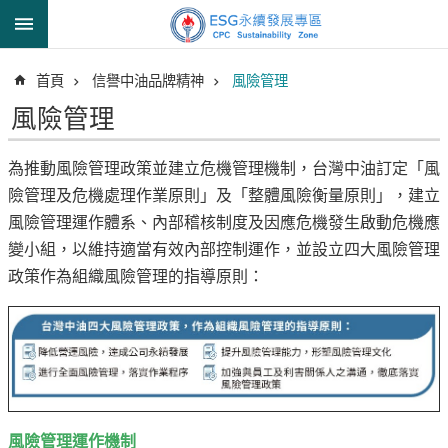
跳到主要內容區塊
進
首頁
信譽中油品牌精神
風險管理
階
搜
風險管理
尋
為推動風險管理政策並建立危機管理機制，台灣中油訂定「風
險管理及危機處理作業原則」及「整體風險衡量原則」，建立
透
風險管理運作體系、內部稽核制度及因應危機發生啟動危機應
明
變小組，以維持適當有效內部控制運作，並設立四大風險管理
中
政策作為組織風險管理的指導原則：
油
誠
信
治
理
信
風險管理運作機制