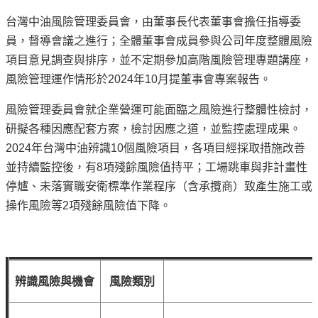
專
台灣中油風險管理委員會，由董事長代表董事會擔任指導委
區
員，督導會議之進行；全體董事會成員參與公司年度整體風險
項目意見調查與排序，並不定期參加高階風險管理專題講座，
中
風險管理運作情形於2024年10月提董事會專案報告。
油
首
風險管理委員會就企業營運可能面臨之風險進行整體性檢討，
頁
研擬各種因應配套方案，檢討因應之道，並監控處理成果。
網
2024年台灣中油辨識10個風險項目，各項目經採取措施改善
站
並持續監控後，有8項殘餘風險值持平；工場跳車與非計畫性
導
停爐、未落實職安衛標準作業程序（含承攬商）致產生施工或
覽
操作風險等2項殘餘風險值下降。
意
見
信
箱
辨識風險與機會
風險類別
常