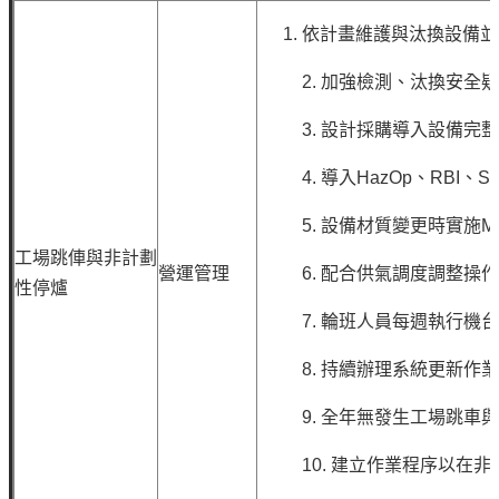
依計畫維護與汰換設備
2.
加強檢測、汰換安全疑
3.
設計採購導入設備完
4.
導入HazOp、RBI、
5.
設備材質變更時實施M
工場跳俥與非計劃
營運管理
6.
配合供氣調度調整操
性停爐
7.
輪班人員每週執行機
8.
持續辦理系統更新作
9.
全年無發生工場跳車
10.
建立作業程序以在非