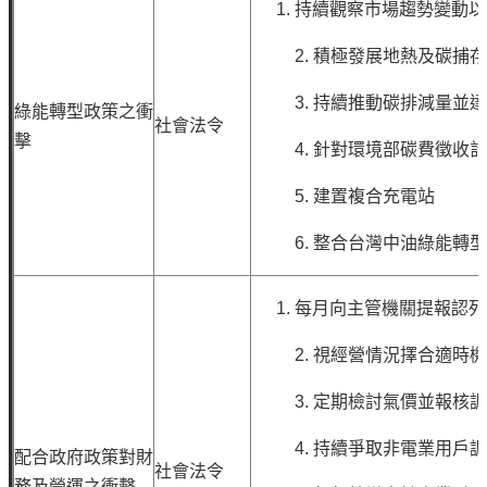
持續觀察市場趨勢變動
見
問
2.
積極發展地熱及碳捕存
題
3.
持續推動碳排減量並
綠能轉型政策之衝
English
社會法令
擊
4.
針對環境部碳費徵收
RSS
訂
5.
建置複合充電站
閱
6.
整合台灣中油綠能轉型
政
府
每月向主管機關提報認
網
站
2.
視經營情況擇合適時
資
料
3.
定期檢討氣價並報核
開
放
4.
持續爭取非電業用戶
配合政府政策對財
社會法令
宣
務及營運之衝擊