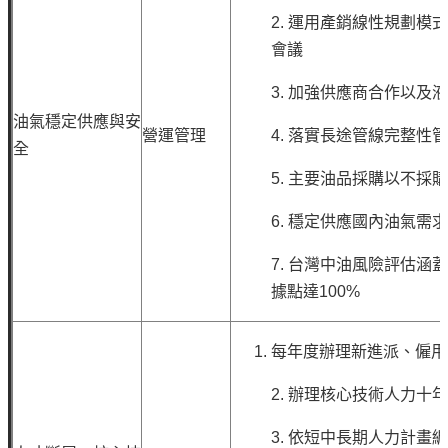
2.
運用產銷線性規劃模式
會議
3.
加強供應商合作以及液
油氣穩定供應與安
營運管理
4.
落實長途管線完整性
全
5.
主要油品採購以不採
6.
穩定供應國內油氣需
7.
台灣中油風險評估涵蓋
據點達100%
每年度辦理新進派、僱
2.
辦理核心技術人力十
3.
依短中長期人力計畫