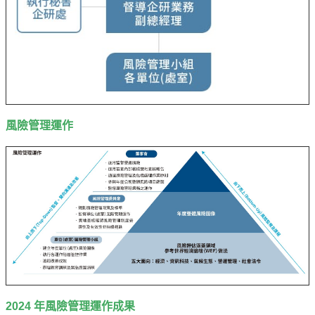
油
深
耕
關
懷
永
風險管理運作
續
供
應
鏈
最
新
消
息
互
動
2024 年風險管理運作成果