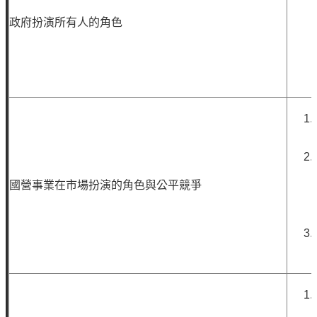
油
政府扮演所有人的角色
深
耕
關
懷
永
續
供
應
鏈
國營事業在市場扮演的角色與公平競爭
最
新
消
息
互
動