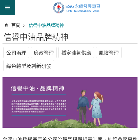
跳到主要內容區塊
進
首頁
信譽中油品牌精神
階
搜
信譽中油品牌精神
尋
公司治理
廉政管理
穩定油氣供應
風險管理
綠色轉型及創新研發
透
明
中
油
誠
信
治
理
信
台灣中油透過完善的公司治理架構與規章制度，杜絕貪腐事件