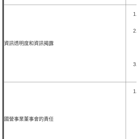
見
問
題
English
資訊透明度和資訊揭露
RSS
訂
閱
政
府
網
站
資
料
國營事業董事會的責任
開
放
宣