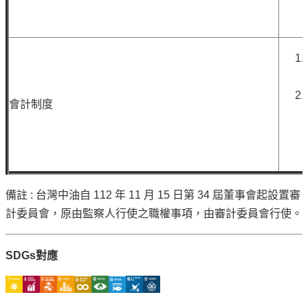
告
隱
私
權
聲
明
會計制度
資
訊
安
全
備註 : 台灣中油自 112 年 11 月 15 日第 34 屆董事會起設置審
政
計委員會，原由監察人行使之職權事項，由審計委員會行使。
策
意
SDGs對應
見
信
箱