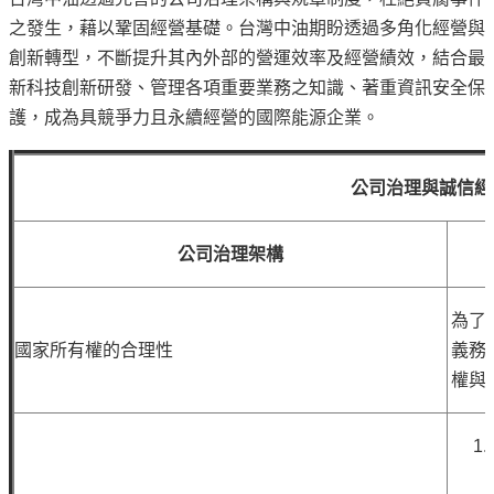
譽
之發生，藉以鞏固經營基礎。台灣中油期盼透過多角化經營與
中
油
創新轉型，不斷提升其內外部的營運效率及經營績效，結合最
品
新科技創新研發、管理各項重要業務之知識、著重資訊安全保
牌
護，成為具競爭力且永續經營的國際能源企業。
精
神
公司治理與誠信經
淨
零
公司治理架構
中
油
綠
為了
色
國家所有權的合理性
義務
守
權與
護
友
愛
中