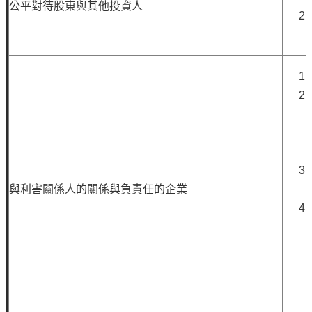
專
公平對待股東與其他投資人
區
中
油
首
頁
網
站
導
與利害關係人的關係與負責任的企業
覽
意
見
信
箱
常