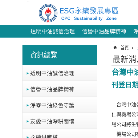
:::
跳到主要內容區塊
透明中油誠信治理
信譽中油品牌精神
:::
:::
首頁
資訊總覽
最新消
台灣中
透明中油誠信治理
刊登日期：
信譽中油品牌精神
台灣中油公
淨零中油綠色守護
仁與機場公
友愛中油深耕關懷
場公司將生
機場公司在
永續供應鏈