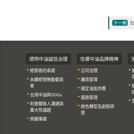
:::
透明中油誠信治理
信譽中油品牌精神
經營者的承諾
公司治理
永續經營推動委員
廉政管理
會
穩定油氣供應
台灣中油與SDGs
風險管理
利害關係人溝通與
綠色轉型及創新研
重大性議題
發
榮耀事蹟