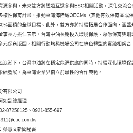
資源參與，未來雙方將透過互邀參與ESG相關活動，深化交流
多樣性保育計畫，推動臺灣海陸域OECMs（其他有效保育區或保
30%面積的全球目標。此外，雙方亦將持續拓展合作面向，涵蓋
事長方振仁表示，台灣中油長期投入環境保護、藻礁保育與珊
多元保育版圖，相關行動均與機場公司在綠色轉型的實踐相契合
浪潮下，台灣中油將在穩定能源供應的同時，持續深化環境保
永續發展，為臺灣企業界樹立前瞻性的合作典範。
份有限公司
珂如副總經理
87258125、0921-855-697
5311@cpc.com.tw
：蔡慧文新聞秘書