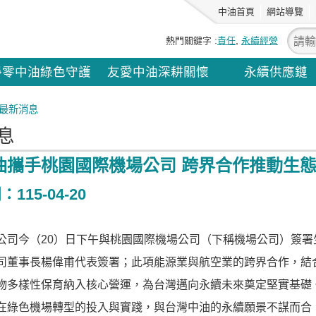
中油首頁
網站導覽
熱門關鍵字
責任
永續經營
淨零中油綠色守護
友愛中油深耕關懷
永續供應鏈
最新消息
息
油攜手桃園國際機場公司 跨界合作推動生
115-04-20
司今（20）日下午與桃園國際機場公司（下稱機場公司）簽署
司董事長楊偉甫代表簽署；此項能源業與航空業的跨界合作，結
物多樣性保育納入核心營運，為台灣邁向永續未來奠定堅實基礎
綠色機場轉型的投入與實踐，與台灣中油的永續願景不謀而合