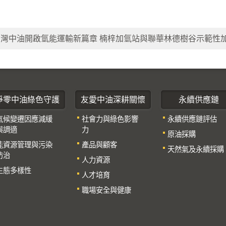
台灣中油開啟氫能運輸新篇章 楠梓加氫站與聯華林德樹谷示範性
淨零中油綠色守護
友愛中油深耕關懷
永續供應鏈
氣候變遷因應減緩
社會力與綠色影響
永續供應鏈評估
與調適
力
原油採購
能資源管理與污染
產品與顧客
天然氣及永續採購
防治
人力資源
生態多樣性
人才培育
職場安全與健康