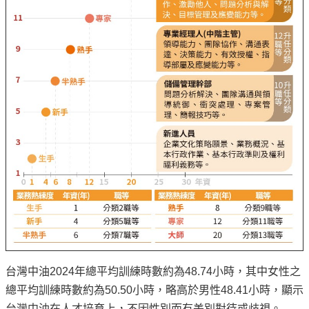
譽
中
油
品
牌
精
神
淨
零
中
油
綠
色
守
護
台灣中油2024年總平均訓練時數約為48.74小時，其中女性之
友
總平均訓練時數約為50.50小時，略高於男性48.41小時，顯示
愛
中
台灣中油在人才培育上，不因性別而有差別對待或歧視。