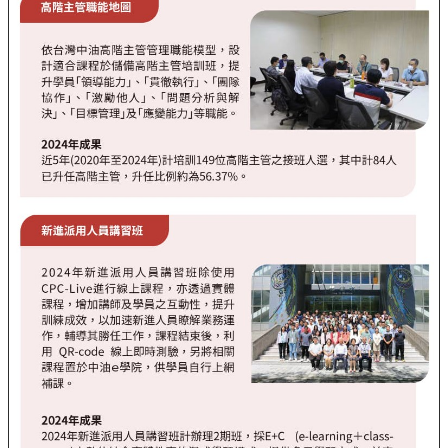
見
問
題
English
RSS
訂
閱
政
府
網
站
資
料
開
放
宣