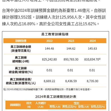
油
台灣中油2024年訓練預算金額約為新臺幣1.46億元，自辦訓
深
耕
練計辦理3,552班，訓練總人次計125,956人次，其中女性訓
關
練人次約占16.89%，高於全公司女性員工占比15.62%。
懷
永
續
供
應
鏈
最
新
消
息
互
動