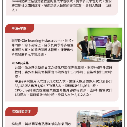
告
隱
私
權
聲
明
資
訊
安
全
政
策
意
見
信
箱