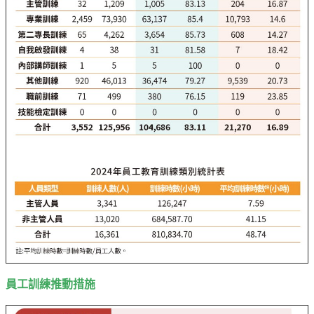
專
區
中
油
首
頁
網
站
導
覽
意
見
信
箱
員工訓練推動措施
常