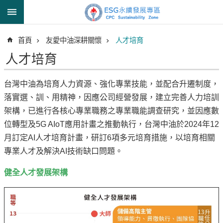
跳到主要內容區塊
進
首頁
友愛中油深耕關懷
人才培育
階
搜
人才培育
尋
台灣中油為培育人力資源、強化專業技能，並配合升遷制度，
落實選、訓、用精神，因應公司經營發展，建立完善人力培訓
透
架構，已進行各核心專業職務之專業職能調查研究，並因應數
明
位轉型及5G AIoT應用計畫之推動執行，台灣中油於2024年12
中
月訂定AI人才培育計畫，研訂6項多元培育措施，以培育相關
油
專業人才及解決AI技術缺口問題。
誠
信
健全人才發展架構
治
理
信