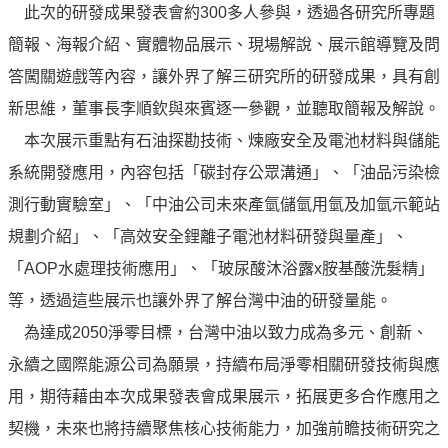
譽
此次的研發成果發表會約300多人參與，透過各研究所專題
中
簡報、海報介紹、實體物品展示、現場解說、展示館導覽及問
油
品
答闖關遊戲等內容，讓外界了解三研究所的研發成果，具有創
牌
新思維，董事長李順欽與來賓逐一參觀，並聽取簡報及解說。
精
本次展示重點有石油探勘技術、煉廠安全及電池材料與儲能
神
系統開發應用，內容包括「碳封存公眾溝通」、「油品污染檢
淨
測行動實驗室」、「中油公司未來產氫儲氫用氫及加氫示範站
零
中
規劃介紹」、「高效安全鋰離子電池材料研發與量產」、
油
「AOP水處理技術應用」、「玻尿酸沐浴露x胺基酸洗髮精」
綠
等，透過這些展示也讓外界了解台灣中油的研發量能。
色
守
為達成2050淨零目標，台灣中油以致力成為多元、創新、
護
永續之國際能源公司為願景，持續布局淨零相關研發技術與應
用，期待藉由本次成果發表會成果展示，拓展更多合作應用之
友
愛
契機，未來也將持續聚焦核心技術能力，加強前瞻技術研究之
中