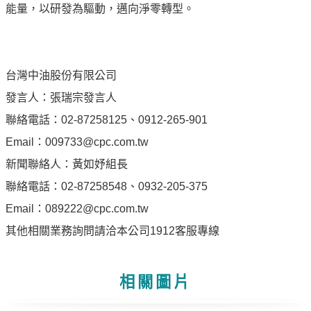
能量，以研發為驅動，邁向淨零轉型。
油
深
耕
關
台灣中油股份有限公司
懷
發言人：張瑞宗發言人
永
聯絡電話：02-87258125、0912-265-901
續
Email：009733@cpc.com.tw
供
應
新聞聯絡人：黃如妤組長
鏈
聯絡電話：02-87258548、0932-205-375
最
Email：089222@cpc.com.tw
新
其他相關業務詢問請洽本公司1912客服專線
消
息
相關圖片
互
動