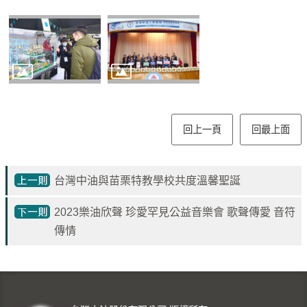
專
區
中
油
首
頁
回上一頁
回最上面
網
站
導
台灣中油與苗栗特教學校共度溫馨聖誕
覽
2023樂油欣聲 珍愛罕見公益音樂會 歌聲傳愛 音符
意
傳情
見
信
箱
常