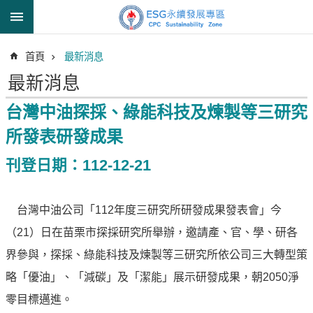
跳到主要內容區塊
進
首頁
最新消息
階
搜
最新消息
尋
台灣中油探採、綠能科技及煉製等三研究
所發表研發成果
透
刊登日期：112-12-21
明
中
油
台灣中油公司「112年度三研究所研發成果發表會」今
誠
（21）日在苗栗市探採研究所舉辦，邀請產、官、學、研各
信
治
界參與，探採、綠能科技及煉製等三研究所依公司三大轉型策
理
略「優油」、「減碳」及「潔能」展示研發成果，朝2050淨
信
零目標邁進。