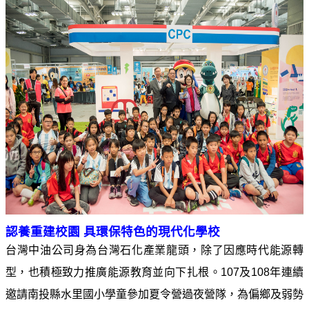
油
深
耕
關
懷
永
續
供
應
鏈
最
新
認養重建校園 具環保特色的現代化學校
消
台灣中油公司身為台灣石化產業龍頭，除了因應時代能源轉
息
型，也積極致力推廣能源教育並向下扎根。107及108年連續
互
邀請南投縣水里國小學童參加夏令營過夜營隊，為偏鄉及弱勢
動