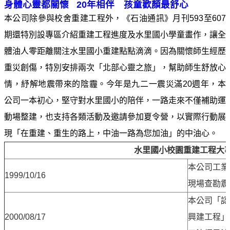
身體心靈都關懷 20年相伴 孩童歡顏最舒心
見
本公司除參與校舍重建工程外，《石油通訊》月刊593至607
問
題
期還特別設專區介紹重建工程進度及水里國小學童畫作，讓全
體油人零距離關注水里國小重建點點滴滴。因為關懷師生經歷
English
重災創傷，特別安排兩次「北部心靈之旅」，幫助師生舒放心
RSS
情，紓解地震帶來的陰霾。今年是九二一震災滿20週年，本
訂
閱
公司一本初心，堅守對水里國小的陪伴，一路走來不僅補助運
動場整建，也支持各類活動及邀請參加夏令營，以實際行動展
政
現「在重建、重生的路上，中油一路為您加油」的中油心。
府
網
水里國小校園重建工程大
站
本公司工業
資
1999/10/16
現場查勘震
料
開
本公司「認
放
2000/08/17
興建工程」
宣