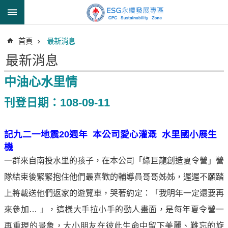
跳到主要內容區塊
進
首頁
最新消息
階
搜
最新消息
尋
中油心水里情
刊登日期：108-09-11
透
明
記九二一地震20週年 本公司愛心灌溉 水里國小展生
中
機
油
誠
一群來自南投水里的孩子，在本公司「綠巨龍創造夏令營」營
信
隊結束後緊緊抱住他們最喜歡的輔導員哥哥姊姊，遲遲不願踏
治
上將載送他們返家的遊覽車，哭著約定：「我明年一定還要再
理
來參加… 」，這樣大手拉小手的動人畫面，是每年夏令營一
信
再重現的景象，大小朋友在彼此生命中留下美麗、難忘的旋