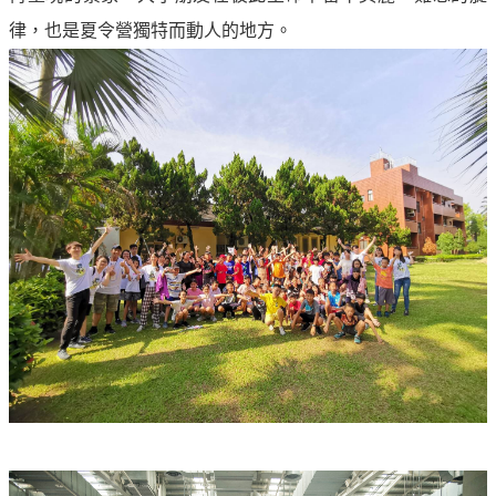
譽
中
律，也是夏令營獨特而動人的地方。
油
品
牌
精
神
淨
零
中
油
綠
色
守
護
友
愛
中