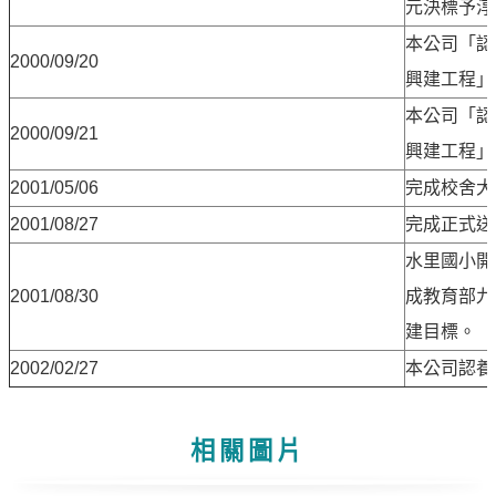
元決標予淳
告
本公司「認
2000/09/20
隱
興建工程」
私
權
本公司「認
2000/09/21
聲
興建工程」
明
2001/05/06
完成校舍大
資
2001/08/27
完成正式送
訊
水里國小開
安
2001/08/30
成教育部九
全
政
建目標。
策
2002/02/27
本公司認養
意
見
相關圖片
信
箱