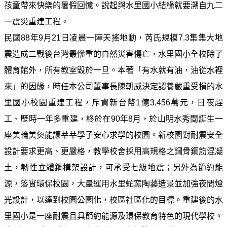
專
孩童帶來快樂的暑假回憶。說起與水里國小結緣就要溯自九二
區
一震災重建工程。
民國88年9月21日凌晨一陣天搖地動，芮氏規模7.3集集大地
中
震造成二戰後台灣最慘重的自然災害傷亡，水里國小全校除了
油
首
體育館外，所有教室毀於一旦。本著「有水就有油，油從水裡
頁
來」的因緣，時任本公司董事長陳朝威決定認養嚴重受損的水
里國小校園重建工程，斥資新台幣1億3,456萬元，日夜趕
網
站
工、歷時一年多重建，終於在90年8月，於山明水秀間誕生一
導
座美輪美奐能讓莘莘學子安心求學的校園。新校園對耐震安全
覽
設計要求更高、更嚴格，教學校舍採用高規格之鋼骨鋼筋混凝
意
土，韌性立體鋼構架設計，可承受七級地震；另外為節約能
見
源，落實環保校園，大量運用水里蛇窯陶藝造景並加強夜間燈
信
光設計，以達到校園公園化，校區社區化的目標。重建後的水
箱
里國小是一座耐震且具節約能源及環保教育特色的現代學校。
常