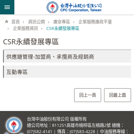
跳到主要內容區塊
:::
:::
首頁
資訊公開
廉安專區
企業服務廉政平臺
企業服務資訊
CSR永續發展專區
CSR永續發展專區
供應鏈管理-加盟商、承攬商及經銷商
互動專區
回上一頁
回最上面
:::
台灣中油股份有限公司 版權所有
總公司地址：811251高雄市楠梓區左楠路2號 總機：
(07)582-4141 | 傳真：(07)583-4228 | 中油服務專線：