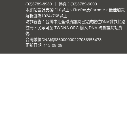
(02)8789-8989 | 傳真：(02)8789-9000
本網站設計支援IE10以上、Firefox及Chrome，最佳瀏覽
解析度為1024x768以上
防詐宣告：台灣中油全球資訊網已完成數位DNA識詐網路
註冊，民眾可至 TWDNA.ORG 輸入 DNA 碼驗證網站真
偽。
台灣數位DNA碼886000000227086953478
更新日期
115-08-08