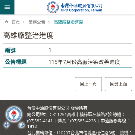
跳到主要內容區塊
:::
:::
首頁
業務公告
高雄廠整治進度
高雄廠整治進度
1
115年7月份高廠污染改善進度
回上一頁
回最上面
:::
台灣中油股份有限公司 版權所有
總公司地址：811251高雄市楠梓區左楠路2號 總機：
(07)582-4141 | 傳真：(07)583-4228 | 中油服務專線：
1912
台北業務單位 : 110207台北市信義區松仁路3號 總機：