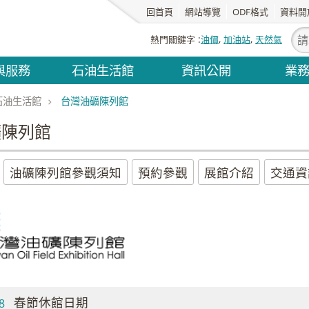
回首頁
網站導覽
ODF格式
資料開
熱門關鍵字
油價
加油站
天然氣
與服務
石油生活館
資訊公開
業
石油生活館
台灣油礦陳列館
礦陳列館
油礦陳列館參觀須知
預約參觀
展館介紹
交通資
春節休館日期
8