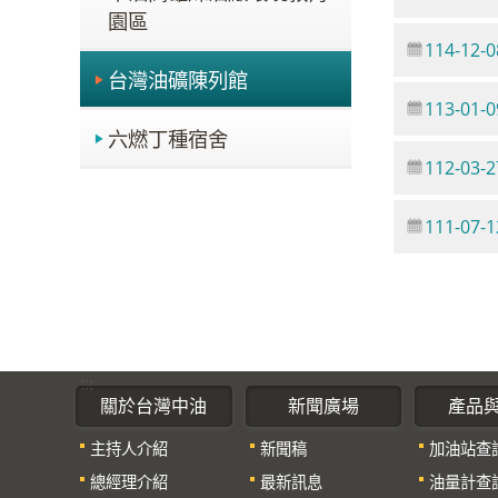
園區
114-12-0
台灣油礦陳列館
113-01-0
六燃丁種宿舍
112-03-2
111-07-1
:::
關於台灣中油
新聞廣場
產品
主持人介紹
新聞稿
加油站查
總經理介紹
最新訊息
油量計查