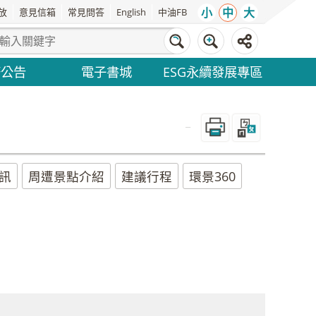
小
中
大
放
意見信箱
常見問答
English
中油FB
務公告
電子書城
ESG永續發展專區
_
訊
周遭景點介紹
建議行程
環景360