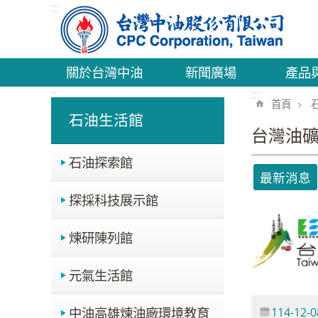
:::
跳到主要內容區塊
關於台灣中油
新聞廣場
產品
:::
:::
首頁
石油生活館
台灣油
石油探索館
最新消息
探採科技展示館
煉研陳列館
元氣生活館
中油高雄煉油廠環境教育
114-12-0