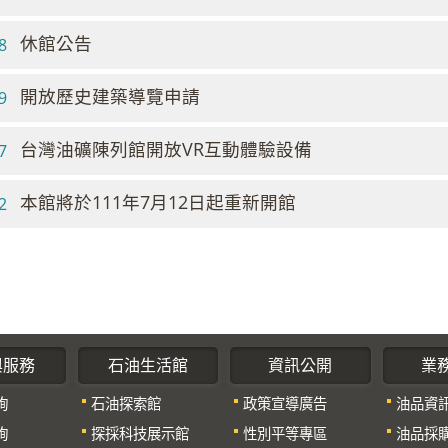
休館公告
8
開放歷史建築導覽申請
9
台灣油礦陳列館開放VR互動體驗設備
7
本館將於111年7月12日起重新開館
2
與服務
石油生活館
資訊公開
業
詢
石油探索館
政策宣導廣告
油品資
詢
探採科技展示館
性別平等專區
油品採