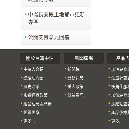
中崙長安段土地都市更新
專區
公開閱覽意見回覆
:::
關於台灣中油
新聞廣場
產品
主持人介紹
新聞稿
加油站查
總經理介紹
最新訊息
油量計查
歷史沿革
重大政策
多角化服
永續經營政策
就業資訊
加氣站查
經營理念與願景
漁船站查
經營團隊
產品價格
更多...
更多...