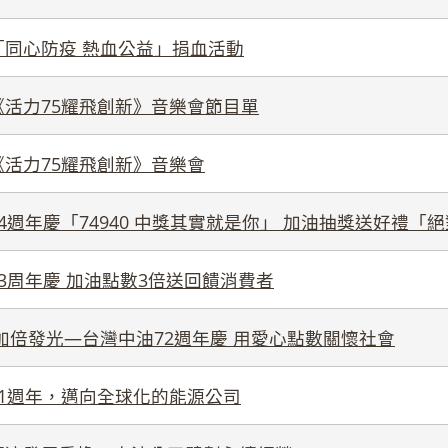
「同心防疫 熱血公益」捐血活動
《活力75耀飛創新》音樂會節目單
《活力75耀飛創新》音樂會
4週年慶「74940 中獎其實就是你」 加油抽獎送好禮「
3周年慶 加油點數3倍送回饋消費者
加倍發光—台灣中油72週年慶 用愛心點數關懷社會
71週年，邁向全球化的能源公司