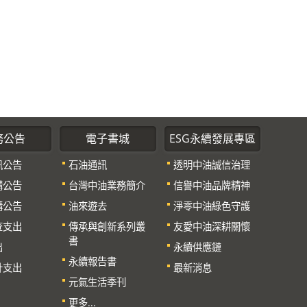
務公告
電子書城
ESG永續發展專區
訊公告
石油通訊
透明中油誠信治理
購公告
台灣中油業務簡介
信譽中油品牌精神
購公告
油來遊去
淨零中油綠色守護
查支出
傳承與創新系列叢
友愛中油深耕關懷
書
出
永續供應鏈
永續報告書
計支出
最新消息
元氣生活季刊
更多...