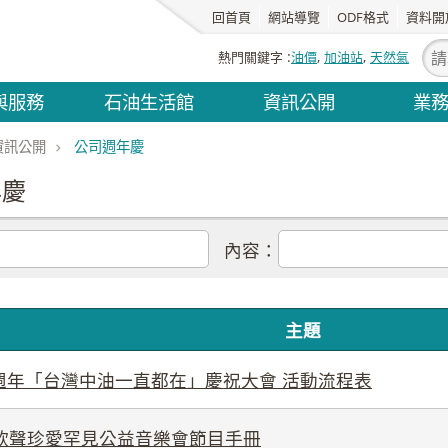
回首頁
網站導覽
ODF格式
資料開
熱門關鍵字
油價
加油站
天然氣
與服務
石油生活館
資訊公開
業
資訊公開
公司週年慶
年慶
內容：
主題
週年「台灣中油一直都在」慶祝大會 活動流程表
油欣聲珍愛罕見公益音樂會節目手冊