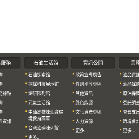
與服務
石油生活館
資訊公開
業
詢
石油探索館
政策宣導廣告
油品資
詢
探採科技展示館
性別平等專區
油品採
務據點
煉研陳列館
其他資訊
原油採
詢
元氣生活館
綠色能源
委託調
詢
中油高雄煉油廠環
文化資產專區
會費支
境教育園區
與資訊
人力資源
環境會
台灣油礦陳列館
更多...
更多...
更多...