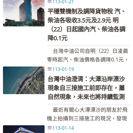
降0.2元，參考零售價格分別為92無
小。對於外界關心與指教，台灣中
113-01-21
務詢問請洽本公司1912客服專線
0.4元，合計汽、柴油共各吸收1.8
價，汽、柴油各需調整之1.5元及
0921-855-697 Email：
鉛汽油每公升29.0元、95無鉛汽油
油會持續監測以累積更多資料，同
平穩雙機制及調降貨物稅 汽、
元及2.2元，國內汽油價格不調整、
2.2元均由台灣中油吸收，113年累
205311@cpc.com.tw 新聞聯絡
每公升30.5元、98無鉛汽油每公升
時關注環境及生態方面的變化。
柴油各吸收3.5元及2.9元 明
柴油實際每公升價格調降0.1元。吸
計至1月底止，台灣中油共吸收約
人：黃如妤組長 聯絡電話：02-
32.5元、超級柴油每公升27.5元。
對於民代與環團人士近期關切之漂
（22）日起國內汽、柴油各調
收金額如下表： 吸收金額／每公升
9.97億元。調價後各式油品參考零
87258548、0932-205-375 Email：
本週因雙重平穩機制啟動，汽、柴
沙問題，台灣中油表示，依據三接
降0.1元
政府調降貨物稅 維持亞鄰國家最低
售價格調幅及調整金額如附表，實
089222@cpc.com.tw 其他相關業
油各吸收1.6元及1.9元。 台灣中
工程施工前的航照圖顯示，當時即
價 平穩措施 春節措施 合計 汽油
際零售價格以各營業點公告為準。
台灣中油公司自明（22）日凌晨
務詢問請洽本公司1912客服專線
油表示，本週受中東地緣情勢趨緊
有漂沙現象，幾乎年年如此，顯示
2.2 1.1 0.3 0.4 4.0 柴油 1.6 1.9 0.3
(台灣中油與亞鄰各國油價比較表，
零時起汽、柴油價格各調降0.1元，
繃及美國北達科他州原油產量因冬
這原本就是自然現象，與三接工程
0.0 3.8 本週依油價公式及政府調
請參考全球資訊網
參考零售價格分別為92無鉛汽油每
季風暴而下降影響，導致國際油價
113-01-19
無關。台灣中油自三接施工以來即
降貨物稅(汽、柴油每公升各共2元
https://www.cpc.com.tw之產品與
公升28.9元、95無鉛汽油每公升
上漲。浮動油價調整原則之調價指
台灣中油澄清：大潭沿岸漂沙
持續監測大潭沿岸漂沙情形，每季
及1.5元)調整國內油價，並持續以
服務--亞鄰各國比較表) 台灣中油
30.4元、98無鉛汽油每公升32.4
標7D3B週均價上漲2.14美元，新臺
現象自三接施工前即存在，屬
也執行高解析度地形地貌攝影，透
亞洲國家最低價及平穩措施運作，
股份有限公司 發言人：林珂如執行
元、超級柴油每公升27.7元。本週
幣兌美元匯率升值0.112元，國內油
過歷次監測結果顯示G1區呈現冬季
自然現象，未來也將持續監測
且加碼春節穩定物價措施，協助穩
長 聯絡電話：02-87258125、
因雙重平穩機制啟動，汽、柴油各
價依公式計算漲幅為1.89%。按浮
覆沙、夏季裸露情形，G2區無明顯
最近有關心大潭漂沙的朋友於飛
定國內油價，汽、柴油各需調整之
0921-855-697 Email：
吸收1.3元。 台灣中油表示，本
動油價機制調整原則，汽、柴油應
變動，G3區則為長年全區覆沙情
機上拍攝到三接施工的現況，發現
1.8元及2.2元均由台灣中油吸收，
205311@cpc.com.tw 新聞聯絡
週受英美聯手空襲葉門叛軍及胡塞
調價格與本週參考零售價格相比，
形，未來還會持續監測以累積更多
有明顯的漂沙，台灣中油澄清，只
累計112年至12月底止，台灣中油
人：黃如妤組長 聯絡電話：02-
組織以飛彈擊中行經亞丁灣的美國
113-01-14
汽、柴油應各調漲1.7元，惟為維持
資料，關注環境及生態方面之變