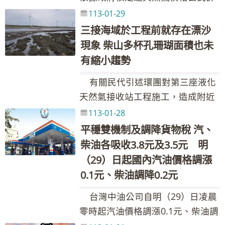
理。依公式計算結果，113年2月份
價調整原則之調價指標7D3B週均價
人：黃如妤組長 聯絡電話：02-
收0.4元。另依春節期間穩定物價政
1.6 2.8 0.3 4.7 本週依油價公式
(台灣中油與亞鄰各國油價比較表，
算，2月份天然氣價格應調整，惟適
113-01-29
液化石油氣每公斤應調降1.6元，惟
上漲1.09美元，新臺幣兌美元匯率
87258548、0932-205-375 Email：
策(2月5日至2月18日，汽、柴油依
及政府調降貨物稅(汽、柴油每公升
請參考全球資訊網
逢春節期間本公司配合政府物價穩
自108年10月至113年1月為配合政
三接海域於工程前就存在漂沙
升值0.070元，國內油價依公式計算
089222@cpc.com.tw 其他相關業
上漲不調、下跌調、「只跌不漲」
各共2元及1.5元)調整國內油價，並
https://www.cpc.com.tw之產品與
定政策不予調整。各用戶別天然氣
府穩定物價政策，累計未調足之吸
現象 柴山多杯孔珊瑚面積也未
漲幅為0.90%。按浮動油價機制調
務詢問請洽本公司1912客服專線
原則辦理)，汽油再加碼吸收0.5
持續以亞洲國家最低價及平穩措施
服務--亞鄰各國比較表) 台灣中油股
產品價格，請詳參台灣中油全球資
收金額每公斤達18.8元，故113年2
有縮小趨勢
整原則，汽、柴油應調價格與本週
元，合計汽、柴油共各吸收1.5元及
運作，協助穩定國內油價，汽、柴
份有限公司 發言人：林珂如執行長
訊網公告之天然氣牌價表。 台灣
月份液化石油氣價格不調整，先回
參考零售價格相比，汽、柴油應各
2.2元，國內汽油價格不調整、柴油
油各需調整之1.8元及3.1元均由台
聯絡電話：02-87258125、0921-
有關民代引述環團對第三座液化
中油股份有限公司 發言人：林珂如
補部分吸收金額；另尚未回補之吸
調漲1.8元及2.1元，惟為維持價格
實際每公升價格調降0.4元。吸收金
灣中油吸收，113年累計至1月底
855-697 Email：
天然氣接收站工程施工，造成附近
執行長 聯絡電話：02-87258125、
收金額每公斤17.2元，將於日後國
低於亞洲鄰近國家(日、韓、港、
額如下表： 吸收金額／每公升 政府
止，台灣中油共吸收約9.97億元。
205311@cpc.com.tw 新聞聯絡
海域漂沙嚴重的說法，台灣中油公
0921-855-697 Email：
113-01-28
際價格跌價時再行回補。 台灣中油
星)，汽、柴油各吸收1.1元及1.9
調降貨物稅 維持亞鄰國家最低價 平
調價後各式油品參考零售價格調幅
人：黃如妤組長 聯絡電話：02-
司再次澄清，依據施工前的航照圖
205311@cpc.com.tw 新聞聯絡
平穩雙機制及調降貨物稅 汽、
股份有限公司 發言人：林珂如執行
元，吸收後95無鉛汽油超出30元，
穩措施 春節措施 合計 汽油 2.2 0.6
及調整金額如附表，實際零售價格
87258548、0932-205-375 Email：
顯示，漂沙現象就存在，顯示這是
人：黃如妤組長 聯絡電話：02-
柴油各吸收3.8元及3.5元 明
長 聯絡電話：02-87258125、
啟動油價平穩措施，第一階段吸收
0.4 0.5 3.7 柴油 1.6 1.8 0.4 0.0 3.8
以各營業點公告為準。(台灣中油與
089222@cpc.com.tw 其他相關業
自然現象，與三接工程無關。台灣
87258548、0932-205-375 Email：
（29）日起國內汽油價格調漲
0921-855-697 Email：
25%調幅四捨五入，汽、柴油每公
本週依油價公式及政府調降貨物
亞鄰各國油價比較表，請參考全球
務詢問請洽本公司1912客服專線
中油自三接108年施工以來即持續
089222@cpc.com.tw 其他相關業
0.1元、柴油調降0.2元
205311@cpc.com.tw 新聞聯絡
升各吸收0.3元。另依春節期間穩定
稅(汽、柴油每公升各共2元及1.5元)
資訊網https://www.cpc.com.tw之
監測大潭沿岸漂沙情形，並進行藻
務詢問請洽本公司1912客服專線
人：黃如妤組長 聯絡電話：02-
物價政策(2月5日至2月18日，汽、
調整國內油價，並持續以亞洲國家
產品與服務--亞鄰各國比較表) 台灣
台灣中油公司自明（29）日凌晨
礁生態觀察調查，柴山多杯孔珊瑚
87258548、0932-205-375 Email：
柴油依上漲不調、下跌調、「只跌
最低價及平穩措施運作，且加碼春
中油股份有限公司 發言人：林珂如
零時起汽油價格調漲0.1元、柴油調
所在地面積絕非環團人士所言縮
089222@cpc.com.tw 其他相關業
不漲」原則辦理)，汽油再加碼吸收
節穩定物價措施，協助穩定國內油
執行長 聯絡電話：02-87258125、