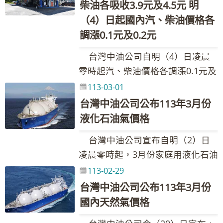
對藻礁生態持續進行監測，柴山多
亞洲原油官價等因素影響，導致國
柴油各吸收3.9元及4.5元 明
應變措施，現場一名保冷廠商輕
啟動，汽、柴油共各吸收1.7元及
歷久彌新的合作歷程，期許兩國未
油品參考零售價格調幅及調整金額
杯孔珊瑚等群株數皆穩定維持，且
際油價上漲。浮動油價調整原則之
（4）日起國內汽、柴油價格各
傷，自行前往醫院檢查已無大礙，
3.0元，國內汽、柴油實際每公升價
來在能源與經濟領域拓展合作範
如附表，實際零售價格以各營業點
會隨季節變動，甚至發現新的群
調價指標7D3B週均價上漲0.91美
敷藥後已離院，廠內員工及高雄市
調漲0.1元及0.2元
格各調漲0.2元及0.1元。吸收金額
圍，達成互惠共榮之目標。 台灣
公告為準。(台灣中油與亞鄰各國油
株，保育候鳥小燕鷗也大量繁殖。
元，新臺幣兌美元匯率升值0.047
消防局支援人員皆平安，晚間11時
如下表： 吸收金額／每公升 政府調
中油股份有限公司 發言人：林珂如
價比較表，請參考全球資訊網
台灣中油公司自明（4）日凌晨
另外，國內第一座液化天然氣接收
元，國內油價依公式計算漲幅為
57分火勢已熄滅，現場仍持續警戒
降貨物稅 維持亞鄰國家最低價 平穩
執行長 聯絡電話：02-87258125、
https://www.cpc.com.tw之產品與
零時起汽、柴油價格各調漲0.1元及
站永安接收站建港以來更成為周邊
0.76%。按浮動油價機制調整原
中以確保安全，工作人員並加強現
措施 合計 汽油 2.2 1.3 0.4 3.9 柴油
0921-855-697 Email：
服務--亞鄰各國比較表) 台灣中油股
0.2元，參考零售價格分別為92無鉛
珊瑚生態發展基地；各項科學調查
113-03-01
則，汽、柴油應調價格與本週參考
場巡視，持續監控可燃氣體濃度。
1.6 2.6 0.4 4.6 本週依油價公式
205311@cpc.com.tw 新聞聯絡
份有限公司 發言人：林珂如執行長
汽油每公升29.5元、95無鉛汽油每
證明，三接海域雖有沙來沙往的正
台灣中油公司公布113年3月份
零售價格相比，汽、柴油應各調漲
有關石化產品供應部分，台灣中油
及政府調降貨物稅(汽、柴油每公升
人：黃如妤組長 聯絡電話：02-
聯絡電話：02-87258125、0921-
公升31.0元、98無鉛汽油每公升
常現象，但整體生態穩定發展並未
液化石油氣價格
1.8元及3.1元，惟為維持價格低於
表示目前石化事業部四輕工場全量
各共2元及1.5元)調整國內油價，並
87258548、0932-205-375 Email：
855-697 Email：
33.0元、超級柴油每公升27.1元。
因施工受到影響，請外界放心。
亞洲鄰近國家(日、韓、港、星)，
生產供應，僅能供應1/3的乙烯合約
持續以亞洲國家最低價及平穩措施
089222@cpc.com.tw 其他相關業
台灣中油公司宣布自明（2）日
205311@cpc.com.tw 新聞聯絡
本週因雙重平穩機制啟動，汽、柴
台灣中油表示，依據監測數據顯示
汽、柴油各吸收1.4元及2.7元，吸
量，石化下游工廠生產略受影響，
運作，協助穩定國內油價，汽、柴
務詢問請洽本公司1912客服專線
凌晨零時起，3月份家庭用液化石油
人：黃如妤組長 聯絡電話：02-
油各吸收1.7元及2.9元。 台灣中
108年至112年殼狀珊瑚藻藻種數穩
收後95無鉛汽油超出30元，啟動油
有部分廠商可開工，部分需停工。
油各需調整之1.7元及3.0元均由台
氣(桶裝瓦斯)、工業用丙烷、丁烷、
113-02-29
87258548、0932-205-375 Email：
油表示，國際油價震盪微跌，浮動
定維持在21到26種之間，而每季調
價平穩措施，第一階段吸收25%調
至於丙烯部分，因尚有大林廠供
灣中油吸收，113年累計至2月底
混合丙丁烷及車用液化石油氣價格
089222@cpc.com.tw 其他相關業
油價調整原則之調價指標7D3B週均
台灣中油公司公布113年3月份
查柴山多杯孔珊瑚之活群株數亦在
幅四捨五入，汽、柴油每公升各吸
應，下游廠家比較不受影響，可以
止，台灣中油共吸收約28.52億元。
皆不調整。 台灣中油表示，液化
務詢問請洽本公司1912客服專線
價下跌0.66美元，新臺幣兌美元匯
國內天然氣價格
70到111群株區間變動；小燕鷗部
收0.4元。雙重平穩機制啟動，汽、
用最低開工率運轉。 台灣中油
調價後各式油品參考零售價格調幅
石油氣類之價格依「中油公司液化
率貶值0.079元，國內油價依公式計
分，在112年調查發現大量小燕鷗
柴油共各吸收1.8元及3.1元，國內
已依規定通報相關主管、上級機關