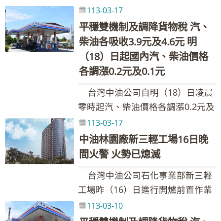
中油公司桃園煉油廠參訪，了解儲
113-03-17
烏戰爭情勢緊繃、伊拉克承諾降低
油槽設施的運作，由董事長李順欽
原油出口與石油輸出國組織及夥伴
平穩雙機制及調降貨物稅 汽、
代表接待，熱烈歡迎史國代表團到
國(OPEC+)維持減產保價策略等因
柴油各吸收3.9元及4.6元 明
訪，同時也分享台灣中油煉製與操
素影響，導致國際油價上漲。浮動
（18）日起國內汽、柴油價格
作經驗及未來能源轉型發展方向。
油價調整原則之調價指標7D3B週均
各調漲0.2元及0.1元
在經濟部與外交部安排下，111年
價上漲2.33美元，新臺幣兌美元匯
台灣中油公司自明（18）日凌晨
10月史瓦帝尼國王恩史瓦帝三世及
率貶值0.343元，國內油價依公式計
零時起汽、柴油價格各調漲0.2元及
112年3月前總理戴克里等代表團兩
算漲幅為3.13%。按浮動油價機制
0.1元，參考零售價格分別為92無鉛
度參訪桃園煉油廠，這次是第三度
113-03-17
調整原則，汽、柴油應調價格與本
汽油每公升29.7元、95無鉛汽油每
接待史國貴賓。該廠於66年4月投
中油林園廠新三輕工場16日晚
週參考零售價格相比，汽、柴油應
公升31.2元、98無鉛汽油每公升
產，擔負台灣中、北部汽、柴油供
間火警 火勢已熄滅
各調漲2.4元及3.8元，惟為維持價
33.2元、超級柴油每公升27.2元。
應之重任，煉油廠區包含各類型煉
格低於亞洲鄰近國家(日、韓、港、
台灣中油公司石化事業部新三輕
本週因雙重平穩機制啟動，汽、柴
製工場與設備、電力與蒸氣等公用
星)，汽、柴油各吸收2.2元及3.6
工場昨（16）日進行開爐前置作業
油各吸收1.7元及3.0元。 台灣中
設備，以及完善的汽、柴油成品自
元，吸收後95無鉛汽油超出30元，
時，因乙烯成品冷凍器（E-1385）
113-03-10
油表示，受俄烏戰爭情勢轉趨緊
動化灌裝設施，透過此次參訪，讓
啟動油價平穩措施，第一階段吸收
法蘭洩漏造成火警，轄區人員即時