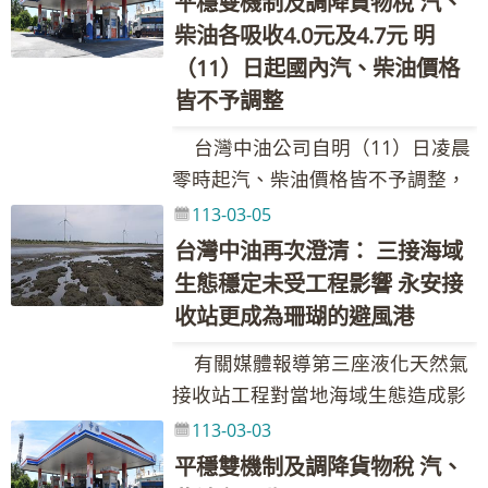
繃、石油輸出國組織及夥伴國
平穩雙機制及調降貨物稅 汽、
史國代表團更了解我國能源相關業
25%調幅四捨五入，汽、柴油每公
發現立即依標準作業程序進行應變
(OPEC+)繼續維持減產保價策略等
柴油各吸收4.0元及4.7元 明
務運作狀況。 在參訪過程中，李
升各吸收0.4元。雙重平穩機制啟
措施並報警請消防隊支援，目前火
因素影響，導致國際油價上漲。浮
（11）日起國內汽、柴油價格
董事長特別與史國訪問團分享台灣
動，汽、柴油共各吸收2.6元及4.0
勢已熄滅，現場仍持續警戒中。台
動油價調整原則之調價指標7D3B週
皆不予調整
中油的淨零轉型策略，李董事長表
元，國內汽、柴油實際每公升價格
灣中油對於造成居民的不便深感抱
均價上漲0.21美元，新臺幣兌美元
示，台灣中油身為國營企業，面對
各調降0.2元。吸收金額如下表：
台灣中油公司自明（11）日凌晨
歉，後續將從事故根本原因分析調
匯率升值0.054元，國內油價依公式
國際趨勢及政府能源政策，有責無
吸收金額／每公升 政府調降貨物稅
零時起汽、柴油價格皆不予調整，
查，強化製程管理及設備可靠度，
計算漲幅為0.06%。按浮動油價機
旁貸的使命，擬定「優油、減碳、
維持亞鄰國家最低價 平穩措施 合計
參考零售價格分別為92無鉛汽油每
並檢討工作標準作業程序及加強人
113-03-05
制調整原則，汽、柴油應調價格與
潔能」三大轉型策略，以研發帶動
汽油 2.2 2.2 0.4 4.8 柴油 1.6 3.6
公升29.5元、95無鉛汽油每公升
員操作訓練。後續新三輕工場會在
台灣中油再次澄清： 三接海域
本週參考零售價格相比，汽、柴油
轉型，朝淨零目標前進，同時也希
0.4 5.6 本週依油價公式及政府調降
31.0元、98無鉛汽油每公升33.0
確認安全無虞的前提之下，再進料
生態穩定未受工程影響 永安接
應各調漲1.9元及3.1元，惟為維持
望透過參訪與分享，促使台史兩國
貨物稅(汽、柴油每公升各共2元及
元、超級柴油每公升27.1元。本週
開爐，確保工廠安全及下游廠商順
收站更成為珊瑚的避風港
價格低於亞洲鄰近國家(日、韓、
進一步合作，為全球減碳共盡一份
1.5元)調整國內油價，並持續以亞
因雙重平穩機制啟動，汽、柴油各
利生產。 台灣中油表示，新三輕
港、星)，汽、柴油各吸收1.3元及
心力。 李董事長致贈戴羅素總理
洲國家最低價及平穩措施運作，協
有關媒體報導第三座液化天然氣
吸收1.8元及3.1元。 台灣中油表
工場原訂3月18日進料開爐，正進
2.6元，吸收後95無鉛汽油超出30
「手工出磺坑鑽油井」模型作為紀
助穩定國內油價，汽、柴油各需調
接收站工程對當地海域生態造成影
示，受石油輸出國組織及夥伴國
行開爐前準備程序，昨(16)日晚間
元，啟動油價平穩措施，第一階段
念，出磺坑礦場具有百年歷史，這
整之2.6元及4.0元均由台灣中油吸
響，台灣中油表示，自108年三接
(OPEC+)宣布延續自主減產計畫至
113-03-03
工作人員巡查時發現乙烯成品冷凍
吸收25%調幅四捨五入，汽、柴油
座模型為台灣能源歷史與變革的代
收，113年累計至2月底止，台灣中
施工迄今，均落實環評承諾，並針
第二季及沙烏地阿拉伯調漲4月銷往
平穩雙機制及調降貨物稅 汽、
器起火，立即依標準作業程序進行
每公升各吸收0.4元。雙重平穩機制
表意象，同時也象徵台灣與史國間
油共吸收約28.52億元。調價後各式