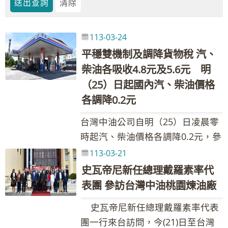
113-03-24
平穩雙機制及調降貨物稅 汽、
柴油各吸收4.8元及5.6元 明
（25）日起國內汽、柴油價格
各調降0.2元
台灣中油公司自明（25）日凌晨零
時起汽、柴油價格各調降0.2元，參
考零售價格分別為92無鉛汽油每公
113-03-21
升29.5元、95無鉛汽油每公升31.0
史瓦帝尼新任總理戴羅素率代
元、98無鉛汽油每公升33.0元、超
表團 參訪台灣中油桃園煉油廠
級柴油每公升27.0元。本週因雙重
史瓦帝尼新任總理戴羅素率代表
平穩機制啟動，汽、柴油各吸收2.6
團一行來台訪問，今(21)日至台灣
元及4.0元。 台灣中油表示，受俄