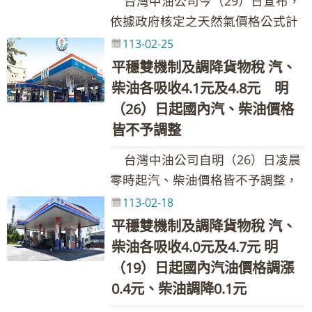
台灣中油公司今（29）日宣布，
及調整金額如附表，實際零售價格
石油氣價格每月檢討調整機制」辦
算跌幅為0.44%。按浮動油價機制
於大潭G3區棲息繁殖，且透過普查
汽、柴油價格皆不予調整。吸收金
及林園地區地方人士，對於造成居
依據政府核定之天然氣價格公式計
以各營業點公告為準。(台灣中油與
理。依公式計算結果，113年3月份
調整原則，汽、柴油應調價格與本
結果顯示112年桃園沿海小燕鷗成
額如下表： 吸收金額／每公升 政府
民的不便深感抱歉。後續將從事故
算，113年3月天然氣價格電業用戶
亞鄰各國油價比較表，請參考全球
113-02-25
液化石油氣每公斤應調降0.9元，惟
週參考零售價格相比，汽、柴油應
鳥數為近三年最多（279隻，69
調降貨物稅 維持亞鄰國家最低價 平
根本原因分析調查，強化製程管理
調降6.25%，且為持續配合政府物
資訊網https://www.cpc.com.tw之
自108年10月至113年2月為配合政
平穩雙機制及調降貨物稅 汽、
各調漲1.8元及3.1元，惟為維持價
巢)，因此並無報導所稱施工對藻礁
穩措施 合計 汽油 2.2 1.4 0.4 4.0 柴
及設備可靠度，並檢討工作標準作
價穩定政策，非電業用戶不予調
產品與服務--亞鄰各國比較表) 台灣
府穩定物價政策，累計未調足之吸
柴油各吸收4.1元及4.8元 明
格低於亞洲鄰近國家(日、韓、港、
生態造成傷害的問題。 至於環團
油 1.6 2.7 0.4 4.7 本週依油價公
業程序及加強人員操作訓練，穩定
整。各用戶別天然氣產品價格，請
中油股份有限公司 發言人：林珂如
收金額每公斤達17.2元，故113年3
（26）日起國內汽、柴油價格
星)，汽、柴油各吸收1.4元及2.6
朋友指三接G2區22株柴山多杯孔珊
式及政府調降貨物稅(汽、柴油每公
工廠檢修作業安全。台灣中油強
詳參台灣中油全球資訊網公告之天
執行長 聯絡電話：02-87258125、
月份液化石油氣價格不調整，先回
皆不予調整
元，吸收後95無鉛汽油超出30元，
瑚點位已有2株消失，事實上其中1
升各共2元及1.5元)調整國內油價，
調，新三輕工場會儘速確認安全無
然氣牌價表。 台灣中油股份有限公
0921-855-697 Email：
補部分吸收金額；另尚未回補之吸
啟動油價平穩措施，第一階段吸收
株在113年1月份調查時就找到了。
並持續以亞洲國家最低價及平穩措
虞，後續再進料開爐，以供應下游
台灣中油公司自明（26）日凌晨
司 發言人：林珂如執行長 聯絡電
205311@cpc.com.tw 新聞聯絡
收金額每公斤16.3元，將於日後國
25%調幅四捨五入，汽、柴油每公
台灣中油表示，柴山多杯孔珊瑚調
施運作，協助穩定國內油價，汽、
廠商順利生產。 發言人：林珂如執
零時起汽、柴油價格皆不予調整，
話：02-87258125、0921-855-697
人：黃如妤組長 聯絡電話：02-
際價格跌價時再行回補。 台灣中
升各吸收0.3元。雙重平穩機制啟
查常受調查當日退潮程度、水質是
柴油各需調整之1.8元及3.1元均由
行長 聯絡電話：02-
參考零售價格分別為92無鉛汽油每
Email：205311@cpc.com.tw 新聞
113-02-18
87258548、0932-205-375 Email：
油股份有限公司 發言人：林珂如執
動，汽、柴油共各吸收1.7元及2.9
否混濁、風浪、日照是否充足等多
台灣中油吸收，113年累計至2月底
87258125、0921-855-697
公升29.4元、95無鉛汽油每公升
聯絡人：黃如妤組長 聯絡電話：
089222@cpc.com.tw 其他相關業
平穩雙機制及調降貨物稅 汽、
行長 聯絡電話：02-87258125、
元，國內汽、柴油實際每公升價格
種因素影響所觀察到的數量，在台
止，台灣中油共吸收約28.52億元。
Email：205311@cpc.com.tw
30.9元、98無鉛汽油每公升32.9
02-87258548、0932-205-375
務詢問請洽本公司1912客服專線
柴油各吸收4.0元及4.7元 明
0921-855-697 Email：
各調漲0.1元及0.2元。吸收金額如
灣中油委託海洋大學普查，陸陸續
調價後各式油品參考零售價格調幅
新聞聯絡人：黃如妤組長
元、超級柴油每公升26.9元。本週
Email：089222@cpc.com.tw 其他
（19）日起國內汽油價格調漲
205311@cpc.com.tw 新聞聯絡
下表： 吸收金額／每公升 政府調降
續都能夠發現柴山新群株的蹤跡，
及調整金額如附表，實際零售價格
聯絡電話：02-87258548、0932-
因雙重平穩機制啟動，汽、柴油各
相關業務詢問請洽本公司1912客服
0.4元、柴油調降0.1元
人：黃如妤組長 聯絡電話：02-
貨物稅 維持亞鄰國家最低價 平穩措
並非像環團所說數量一直在減少，
以各營業點公告為準。(台灣中油與
205-375 Email：
吸收1.9元及3.2元。 台灣中油表
專線
87258548、0932-205-375 Email：