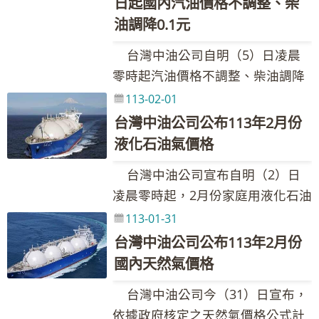
柴油共各吸收1.9元及3.2元，國內
日起國內汽油價格不調整、柴
如執行長 聯絡電話：02-
質，為珊瑚創造一個延續生命之避
節穩定物價政策，汽、柴油各吸收
整原則，汽、柴油應調價格與本週
汽、柴油實際每公升價格不予調
油調降0.1元
87258125、0921-855-697 Email：
風港。 台灣中油表示，為配合國
1.5元及2.2元。 台灣中油表示，
參考零售價格相比，汽、柴油應各
整。吸收金額如下表： 吸收金額／
205311@cpc.com.tw 新聞聯絡
台灣中油公司自明（5）日凌晨
家能源轉型政策興建第三座液化天
本週國際油價下跌，浮動油價調整
調漲2.2元及3.0元，惟為維持價格
每公升 政府調降貨物稅 維持亞鄰國
人：黃如妤組長 聯絡電話：02-
零時起汽油價格不調整、柴油調降
然氣接收站，期盼各界給予支持，
原則之調價指標7D3B週均價下跌
低於亞洲鄰近國家(日、韓、港、
家最低價 平穩措施 合計 汽油 2.2
87258548、0932-205-375 Email：
0.1元，參考零售價格分別為92無鉛
讓三接相關工程早日完成，以達成
1.90美元，新臺幣兌美元匯率貶值
113-02-01
星)，汽、柴油各吸收1.5元及2.8
1.6 0.3 4.1 柴油 1.6 2.9 0.3 4.8
089222@cpc.com.tw 其他相關業
汽油每公升29.0元、95無鉛汽油每
供氣目標。目前，台灣中油已邀請
0.098元，國內油價依公式計算跌幅
元，吸收後95無鉛汽油超出30元，
台灣中油公司公布113年2月份
本週依油價公式及政府調降貨物稅
務詢問請洽本公司1912客服專線
公升30.5元、98無鉛汽油每公升
關心藻礁生態的環團朋友參與海洋
為1.61%。按浮動油價機制調整原
啟動油價平穩措施，第一階段吸收
液化石油氣價格
(汽、柴油每公升各共2元及1.5元)調
32.5元、超級柴油每公升27.4元。
大學團隊的調查，期待透過理性溝
則，汽、柴油應調價格與本週參考
25%調幅四捨五入，汽、柴油每公
整國內油價，並持續以亞洲國家最
台灣中油公司宣布自明（2）日
本週因雙重平穩機制啟動及配合春
通與討論，共同為生態保育貢獻心
零售價格相比，汽、柴油應各調漲
升各吸收0.3元。雙重平穩機制啟
低價及平穩措施運作，協助穩定國
凌晨零時起，2月份家庭用液化石油
節穩定物價政策，汽、柴油各吸收
力，更期待達成生態環境永續及經
1.5元及1.8元，惟為維持價格低於
動，汽、柴油共各吸收1.8元及3.1
內油價，汽、柴油各需調整之1.9元
氣(桶裝瓦斯)、工業用丙烷、丁烷、
113-01-31
1.8元及2.2元。 台灣中油表示，
濟發展雙贏之目標。 台灣中油股
亞洲鄰近國家(日、韓、港、星)，
元，國內汽油實際每公升價格調漲
及3.2元均由台灣中油吸收，113年
混合丙丁烷及車用液化石油氣價格
本週受去年12月美國個人消費支出
台灣中油公司公布113年2月份
份有限公司 發言人：林珂如執行長
汽、柴油各吸收0.6元及1.8元，吸
0.4元、柴油調降0.1元。吸收金額
累計至1月底止，台灣中油共吸收約
皆不調整。 台灣中油表示，液化
物價指數(PCE)年增率下降、約旦美
聯絡電話：02-87258125、0921-
國內天然氣價格
收後95無鉛汽油超出30元，啟動油
如下表： 吸收金額／每公升 政府調
9.97億元。調價後各式油品參考零
石油氣類之價格依「中油公司液化
軍基地遭襲，美國揚言反擊等因素
855-697 Email：
價平穩措施，第一階段吸收25%調
降貨物稅 維持亞鄰國家最低價 平穩
售價格調幅及調整金額如附表，實
台灣中油公司今（31）日宣布，
石油氣價格每月檢討調整機制」辦
影響，導致國際油價上漲。浮動油
205311@cpc.com.tw 新聞聯絡
幅四捨五入，汽、柴油每公升各吸
措施 合計 汽油 2.2 1.5 0.3 4.0 柴油
際零售價格以各營業點公告為準。
依據政府核定之天然氣價格公式計