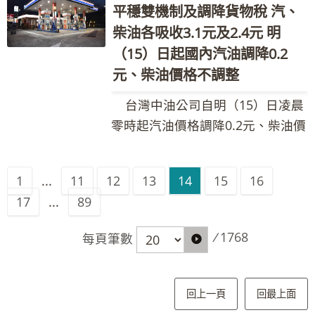
要是冬北季風的季節，大潭沿岸即
共吸收約169.19億元。調價後各式
87258548、0932-205-375 Email：
商船影響，導致國際油價上漲。浮
平穩雙機制及調降貨物稅 汽、
價格低於亞洲鄰近國家(日、韓、
化。 至於環保團體去年底赴三接
常常出現漂沙的現象，漂沙現象在
油品參考零售價格調幅及調整金額
089222@cpc.com.tw 其他相關業
動油價調整原則之調價指標7D3B週
柴油各吸收3.1元及2.4元 明
港、星)，汽、柴油各吸收1.4元及
藻礁現勘時指出，當地柴山多杯孔
三接施工前即存在，屬自然現象，
如附表，實際零售價格以各營業點
務詢問請洽本公司1912客服專線
均價上漲0.41美元，新臺幣兌美元
（15）日起國內汽油調降0.2
1.7元，吸收後95無鉛汽油超出30
珊瑚生態受三接工程影響，面積有
與三接工程無關。台灣中油感謝外
公告為準。(台灣中油與亞鄰各國油
匯率貶值0.362元，國內油價依公式
元，啟動油價平穩措施，第一階段
元、柴油價格不調整
縮小的情形，台灣中油澄清，受限
界對大潭漂沙現象的關切，台灣中
價比較表，請參考全球資訊網
計算漲幅為1.36%。按浮動油價機
吸收25%調幅四捨五入，汽、柴油
於調查當日之天候、退潮程度、水
台灣中油公司自明（15）日凌晨
油同樣關心大潭海岸的生態情形，
https://www.cpc.com.tw之產品與
制調整原則，汽、柴油應調價格與
每公升各吸收0.2元。雙重平穩機制
體混濁程度等不同影響，可觀測柴
零時起汽油價格調降0.2元、柴油價
自三接施工以來即持續監測大潭沿
服務--亞鄰各國比較表) 台灣中油
本週參考零售價格相比，汽、柴油
啟動，汽、柴油共各吸收1.6元及
山多杯孔珊瑚之群株數及面積不盡
格不調整，參考零售價格分別為92
岸漂沙情形，未來也將持續監測累
股份有限公司 發言人：林珂如執行
應各調漲1.2元，惟為維持價格低於
1.9元，國內汽油實際每公升價格調
相同，且依歷年G2 區柴山多杯孔珊
無鉛汽油每公升29.0元、95無鉛汽
積更多資料。 台灣中油表示，在
長 聯絡電話：02-87258125、
亞洲鄰近國家(日、韓、港、星)，
漲0.1元、柴油調降0.2元。吸收金
瑚平均面積統計結果檢視，並無面
1
...
11
12
13
14
15
16
油每公升30.5元、98無鉛汽油每公
google earth上的衛星截圖就可發
0921-855-697 Email：
汽、柴油各吸收1.1元，吸收後95無
額如下表： 吸收金額／每公升 政府
積縮小趨勢。為求檢測結果更精
17
...
89
升32.5元、超級柴油每公升27.8
現(如附圖)，在三接尚未施工的
205311@cpc.com.tw 新聞聯絡
鉛汽油超出30元，啟動油價平穩措
調降貨物稅 維持亞鄰國家最低價 平
確，海洋大學團隊已改採國際間最
元。本週因雙重平穩機制啟動，
2017年1月，大潭沿岸也出現漂
人：黃如妤組長 聯絡電話：02-
施，第一階段吸收25%調幅四捨五
穩措施 合計 汽油 2.2 1.4 0.2 3.8 柴
/
1768
每頁筆數
新量測方法-影像辨識進行實際量
汽、柴油各吸收0.9元及0.8元。
沙，幾乎年年如此，台灣中油感謝
87258548、0932-205-375 Email：
入，汽、柴油每公升各吸收0.2元。
油 1.6 1.7 0.2 3.5 本週依油價公
測，以確實掌握當地生態與環境變
台灣中油表示，本週受利比亞宣布
各界持續關心大潭漂沙的現象，希
089222@cpc.com.tw 其他相關業
雙重平穩機制啟動，汽、柴油共各
式及政府調降貨物稅(汽、柴油每公
化。 台灣中油再次強調，為了維
關閉Sharara油田、OPEC+啟動自
望外界不要看到漂沙就誤會是三接
務詢問請洽本公司1912客服專線
吸收1.3元，國內汽、柴油價格實際
回上一頁
回最上面
升各共2元及1.5元)調整國內油價，
護藻礁生態，觀塘工業港採離岸開
主額外減產計畫等因素影響，導致
施工所致。 台灣中油表示，三接