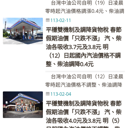
施 合計 汽油 2.2 1.4 0.3 3.9 柴油
且歷年監測並透過科學化統計分
亞鄰各國油價比較表，請參考全球
台灣中油公司自明（19）日凌晨
089222@cpc.com.tw 其他相關業
示，因中東地緣政治情勢仍趨緊
089222@cpc.com.tw 其他相關業
1.6 2.6 0.3 4.5 本週依油價公式
析，柴山多杯孔珊瑚面積也未有縮
資訊網https://www.cpc.com.tw之
零時起汽油價格調漲0.4元、柴油調
務詢問請洽本公司1912客服專線
繃，國際油價微幅上漲。浮動油價
務詢問請洽本公司1912客服專線
及政府調降貨物稅(汽、柴油每公升
小趨勢。 此外，永安接收站港防
產品與服務--亞鄰各國比較表) 台
降0.1元，參考零售價格分別為92無
調整原則之調價指標7D3B週均價上
113-02-11
各共2元及1.5元)調整國內油價，並
波堤內因水域靜穩，可避免大浪侵
灣中油股份有限公司 發言人：林珂
鉛汽油每公升29.4元、95無鉛汽油
漲0.26美元，新臺幣兌美元匯率貶
平穩雙機制及調降貨物稅 春節
持續以亞洲國家最低價及平穩措施
襲，故成為周邊珊瑚的天然避風
如執行長 聯絡電話：02-
每公升30.9元、98無鉛汽油每公升
值0.102元，國內油價依公式計算漲
假期油價「只跌不漲」 汽、柴
運作，協助穩定國內油價，汽、柴
港，加以南防波堤亦保護港域內不
87258125、0921-855-697 Email：
32.9元、超級柴油每公升26.9元。
幅為0.51%。按浮動油價機制調整
油各吸收3.7元及3.8元 明
油各需調整之1.7元及2.9元均由台
受外界河流水的影響，111年台灣
205311@cpc.com.tw 新聞聯絡
本週因雙重平穩機制啟動，汽、柴
原則，汽、柴油應調價格與本週參
（12）日起國內汽油價格不調
灣中油吸收，113年累計至1月底
中油調查所知永安港域內共有高達
人：黃如妤組長 聯絡電話：02-
油各吸收1.8元及3.1元。 台灣中
考零售價格相比，汽、柴油應各調
整、柴油調降0.4元
止，台灣中油共吸收約9.97億元。
130種珊瑚，在目前全球極端氣
87258548、0932-205-375 Email：
油表示，因石油輸出國組織(OPEC)
漲1.9元及3.2元，惟為維持價格低
調價後各式油品參考零售價格調幅
候、海水升溫情況之下，珊瑚白化
台灣中油公司自明（12）日凌晨
089222@cpc.com.tw 其他相關業
看好今明2年用油需求成長、以色列
於亞洲鄰近國家(日、韓、港、星)，
及調整金額如附表，實際零售價格
問題逐漸受到重視，而液化天然氣
零時起汽油價格不調整、柴油調降
務詢問請洽本公司1912客服專線
與哈瑪斯停戰談判陷入僵局等因素
汽、柴油各吸收1.6元及2.9元，吸
以各營業點公告為準。(台灣中油與
接收站港內擁有靜穩的水域以及隔
0.4元，參考零售價格分別為92無鉛
影響，導致國際油價上漲。浮動油
113-02-04
收後95無鉛汽油超出30元，啟動油
亞鄰各國油價比較表，請參考全球
絕外在污染的情況，反而成為發展
汽油每公升29.0元、95無鉛汽油每
價調整原則之調價指標7D3B週均價
平穩雙機制及調降貨物稅 春節
價平穩措施，第一階段吸收25%調
資訊網https://www.cpc.com.tw之
珊瑚保育的良好基地，目前永安廠
公升30.5元、98無鉛汽油每公升
上漲3.00美元，新臺幣兌美元匯率
幅四捨五入，汽、柴油每公升各吸
假期油價「只跌不漲」 汽、柴
產品與服務--亞鄰各國比較表) 台
亦正積極推動珊瑚方舟計畫，期盼
32.5元、超級柴油每公升27.0元。
貶值0.038元，國內油價依公式計算
收0.3元。雙重平穩機制啟動，汽、
油各吸收4.0元及3.8元 明（5）
灣中油股份有限公司 發言人：林珂
透過液化天然氣接收站特有環境性
本週因雙重平穩機制啟動及配合春
漲幅為3.11%。按浮動油價機制調