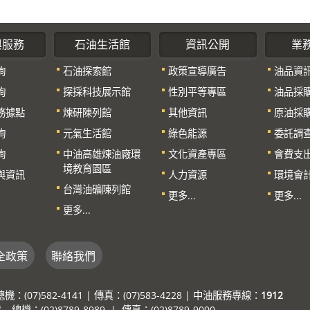
與服務
石油生活館
資訊公開
業
詢
石油探索館
政策宣導廣告
油品資
詢
探採科技展示館
性別平等專區
油品採
務據點
煉研陳列館
其他資訊
原油採
詢
元氣生活館
綠色能源
委託調
詢
中油高雄煉油廠環
文化資產專區
會費支
境教育園區
與資訊
人力資源
環境會
台灣油礦陳列館
更多...
更多...
更多...
全政策
聯絡我們
7)582-4141 | 傳真：(07)583-4228 | 中油服務專線：
1912
：(02)8789-8989 | 傳真：(02)8789-9000