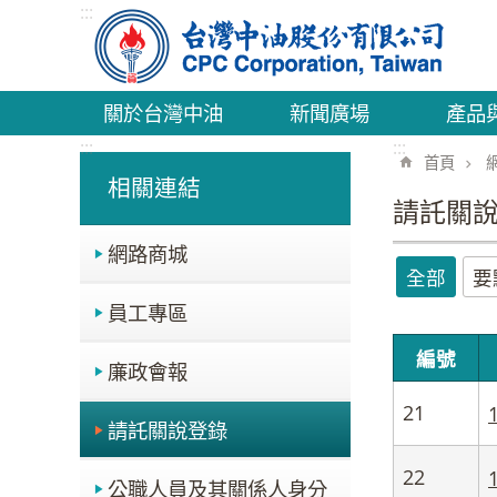
:::
跳到主要內容區塊
關於台灣中油
新聞廣場
產品
:::
:::
首頁
相關連結
請託關
網路商城
全部
要
員工專區
編號
廉政會報
21
請託關說登錄
22
公職人員及其關係人身分