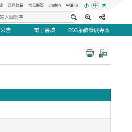
小
中
大
放
意見信箱
常見問答
English
中油FB
務公告
電子書城
ESG永續發展專區
_