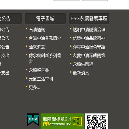
務公告
電子書城
ESG永續發展專區
訊公告
石油通訊
透明中油誠信治理
購公告
台灣中油業務簡介
信譽中油品牌精神
購公告
油來遊去
淨零中油綠色守護
查支出
傳承與創新系列叢
友愛中油深耕關懷
書
出
永續供應鏈
永續報告書
計支出
最新消息
元氣生活季刊
更多...