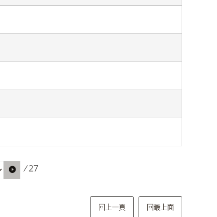
/
27
回上一頁
回最上面