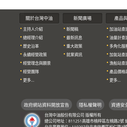
:::
關於台灣中油
新聞廣場
產品
主持人介紹
新聞稿
加油站查
總經理介紹
最新訊息
油量計查
歷史沿革
重大政策
多角化服
永續經營政策
就業資訊
加氣站查
經營理念與願景
漁船站查
經營團隊
產品價格
更多...
更多...
政府網站資料開放宣告
隱私權聲明
資通安
台灣中油股份有限公司 版權所有
總公司地址：811251高雄市楠梓區左楠路2號 總機：(0
台北業務單位 : 110207台北市信義區松仁路3號 總機