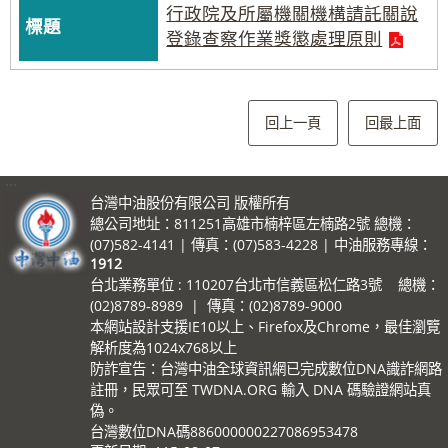
行政院及所屬機關機構請託關說
登錄查察作業獎懲處理原則
回上一頁
回最上面
:::
台灣中油股份有限公司 版權所有
總公司地址：811251高雄市楠梓區左楠路2號 總機：
(07)582-4141 | 傳真：(07)583-4228 | 中油服務專線：
1912
台北業務單位 : 110207台北市信義區松仁路3號 總機：
(02)8789-8989 | 傳真：(02)8789-9000
本網站設計支援IE10以上、Firefox及Chrome，最佳瀏覽
解析度為1024x768以上
防詐宣告：台灣中油全球資訊網已完成數位DNA識詐網路
註冊，民眾可至 TWDNA.ORG 輸入 DNA 碼驗證網站真
偽。
台灣數位DNA碼886000000227086953478