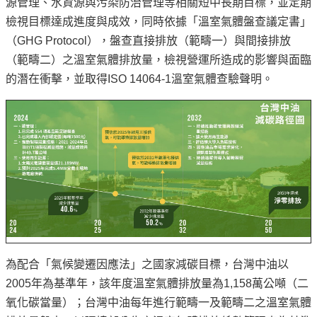
源管理、水資源與污染防治管理等相關短中長期目標，並定期
檢視目標達成進度與成效，同時依據「溫室氣體盤查議定書」
（GHG Protocol），盤查直接排放（範疇一）與間接排放
（範疇二）之溫室氣體排放量，檢視營運所造成的影響與面臨
的潛在衝擊，並取得ISO 14064-1溫室氣體查驗聲明。
為配合「氣候變遷因應法」之國家減碳目標，台灣中油以
2005年為基準年，該年度溫室氣體排放量為1,158萬公噸（二
氧化碳當量）；台灣中油每年進行範疇一及範疇二之溫室氣體