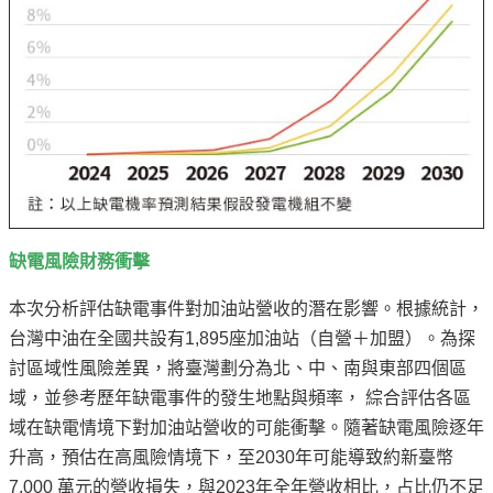
缺電風險財務衝擊
本次分析評估缺電事件對加油站營收的潛在影響。根據統計，
台灣中油在全國共設有1,895座加油站（自營＋加盟）。為探
討區域性風險差異，將臺灣劃分為北、中、南與東部四個區
域，並參考歷年缺電事件的發生地點與頻率， 綜合評估各區
域在缺電情境下對加油站營收的可能衝擊。隨著缺電風險逐年
升高，預估在高風險情境下，至2030年可能導致約新臺幣
7,000 萬元的營收損失，與2023年全年營收相比，占比仍不足