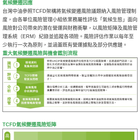
氣候變遷因應
見
台灣中油參照TCFD架構將氣候變遷風險議題納入風險管理制
問
度，由各單位風險管理小組依業務屬性評估「氣候生態」面向
題
風險對公司帶來的潛在營運與財務衝擊，以風險矩陣及風險管
English
理系統（ERM）紀錄並追蹤各項險。風險評估作業以每年至
RSS
少執行一次為原則，並涵蓋既有營運據點及部分供應鏈。
訂
重大氣候變遷風險與機會鑑別流程
閱
政
府
網
站
資
料
開
TCFD氣候變遷風險矩陣
放
宣