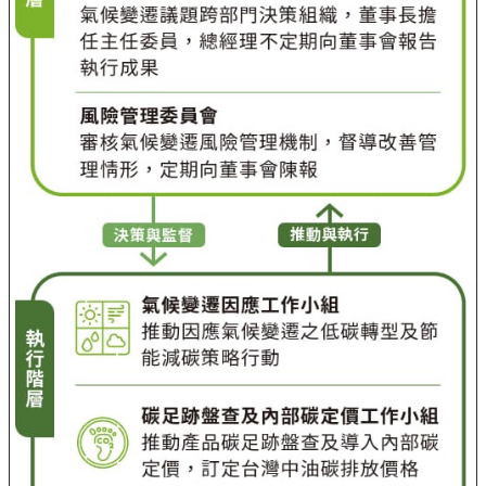
油
深
耕
關
懷
永
續
供
應
鏈
最
新
消
息
互
動