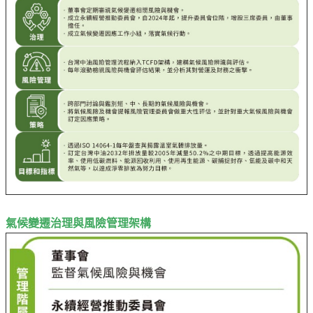
譽
中
油
品
牌
精
神
淨
零
中
油
綠
色
氣候變遷治理與風險管理架構
守
護
友
愛
中