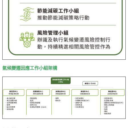
專
區
中
油
首
頁
網
站
氣候變遷因應工作小組架構
導
覽
意
見
信
箱
常