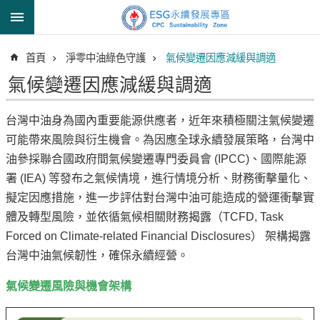
跳到主要內容區塊
進
首頁
淨零中油綠色守護
氣候變遷因應減緩與調適
階
搜
氣候變遷因應減緩與調適
尋
台灣中油身為國內重要能源供應者，近年來積極關注氣候變遷
可能帶來風險與衍生機會。為因應全球永續發展策略，台灣中
透
油參採聯合國政府間氣候變遷專門委員會 (IPCC)、國際能源
明
署 (IEA) 等發布之氣候情境，進行情境分析、財務衝擊量化、
中
擬定因應措施，進一步評估對台灣中油可能造成的營運衝擊實
油
體及轉型風險，並依循氣候相關財務揭露（TCFD, Task
誠
Forced on Climate-related Financial Disclosures） 架構揭露
信
台灣中油氣候韌性，確保永續經營。
治
理
氣候變遷風險與機會架構
信