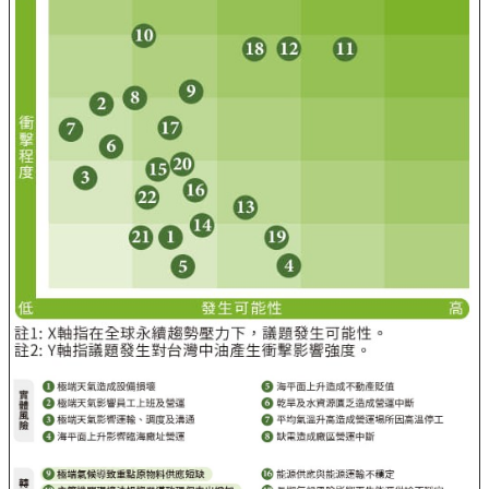
告
隱
私
權
聲
明
資
訊
安
全
政
策
意
見
信
箱