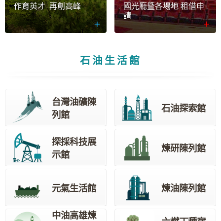
作育英才 再創高峰
國光廳暨各場地 租借申
請
石油生活館
台灣油礦陳
石油探索館
列館
探採科技展
煉研陳列館
示館
元氣生活館
煉油陳列館
中油高雄煉