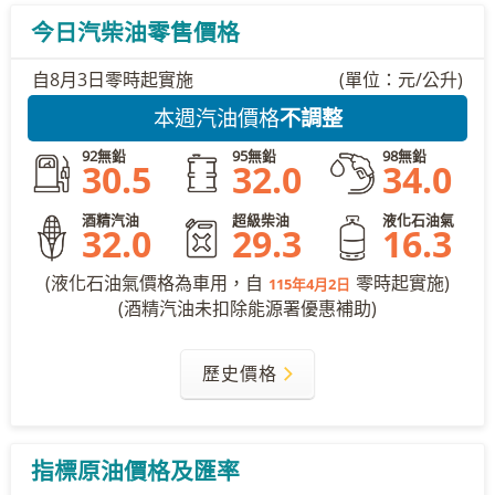
今日汽柴油零售價格
自
8月3日
零時起實施
(單位：元/公升)
本週汽油價格
不調整
92無鉛
95無鉛
98無鉛
30.5
32.0
34.0
酒精汽油
超級柴油
液化石油氣
32.0
29.3
16.3
(液化石油氣價格為車用，自
零時起實施)
115年4月2日
(酒精汽油未扣除能源署優惠補助)
歷史價格
指標原油價格及匯率