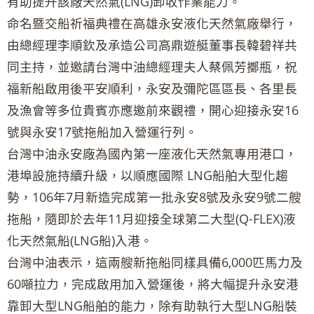
有助提升該廠天然氣(LNG)卸收作業能力。
命名暨交船祈福典禮在高雄永安液化天然氣廠舉行，
由總經理李順欽及承造公司高鼎遊艇董事長韓碧祥共
同主持，並邀請台灣中油總經理夫人蔡佩芳擲瓶，祝
福新船啟用後平安順利，永安及彌陀區區長、各里長
及漁會等多位貴賓亦應邀前來觀禮，開心迎接永安16
號與永安17號拖船加入營運行列。
台灣中油永安廠為國內第一座液化天然氣專用港口，
港埠設施持續升級，以順應國際 LNG船舶大型化趨
勢，106年7月新造完成第一批永安8號及永安9號二艘
拖船，隨即於去年11月迎接全球第二大型(Q-FLEX)液
化天然氣船(LNG船)入港。
台灣中油表示，這兩艘新拖船同樣具備6,000匹馬力及
60噸拉力，完成啟用加入營運後，將大幅提升永安港
靠卸大型LNG船舶的能力，除有助執行大型LNG船裝