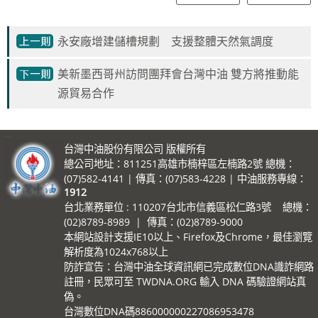
永安廠增建儲槽規劃 支援整體天然氣調度
美新墨西哥州訪問團拜會台灣中油 雙方將推動能
源貿易合作
:::
台灣中油股份有限公司 版權所有
總公司地址：811251高雄市楠梓區左楠路2號 總機：
(07)582-4141 | 傳真：(07)583-4228 | 中油服務專線：
1912
台北業務單位 : 110207台北市信義區松仁路3號 總機：
(02)8789-8989 | 傳真：(02)8789-9000
本網站設計支援IE10以上、Firefox及Chrome，最佳瀏覽
解析度為1024x768以上
防詐宣告：台灣中油全球資訊網已完成數位DNA識詐網路
註冊，民眾可至 TWDNA.ORG 輸入 DNA 碼驗證網站真
偽。
台灣數位DNA碼886000000227086953478