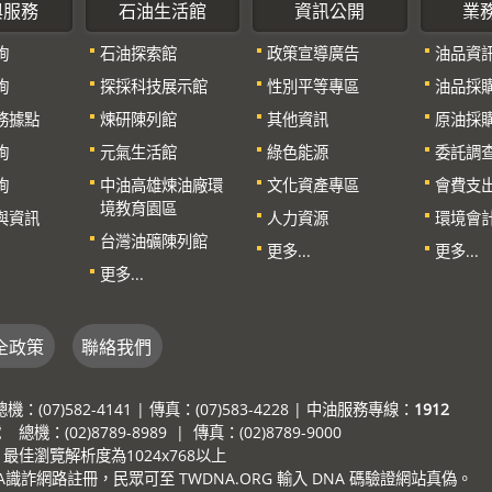
與服務
石油生活館
資訊公開
業
詢
石油探索館
政策宣導廣告
油品資
詢
探採科技展示館
性別平等專區
油品採
務據點
煉研陳列館
其他資訊
原油採
詢
元氣生活館
綠色能源
委託調
詢
中油高雄煉油廠環
文化資產專區
會費支
境教育園區
與資訊
人力資源
環境會
台灣油礦陳列館
更多...
更多...
更多...
全政策
聯絡我們
7)582-4141 | 傳真：(07)583-4228 | 中油服務專線：
1912
：(02)8789-8989 | 傳真：(02)8789-9000
e，最佳瀏覽解析度為1024x768以上
詐網路註冊，民眾可至 TWDNA.ORG 輸入 DNA 碼驗證網站真偽。