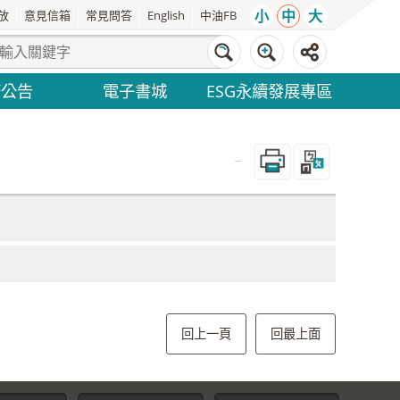
小
中
大
放
意見信箱
常見問答
English
中油FB
務公告
電子書城
ESG永續發展專區
_
回上一頁
回最上面