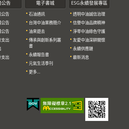
務公告
電子書城
ESG永續發展專區
訊公告
石油通訊
透明中油誠信治理
購公告
台灣中油業務簡介
信譽中油品牌精神
購公告
油來遊去
淨零中油綠色守護
查支出
傳承與創新系列叢
友愛中油深耕關懷
書
出
永續供應鏈
永續報告書
計支出
最新消息
元氣生活季刊
更多...