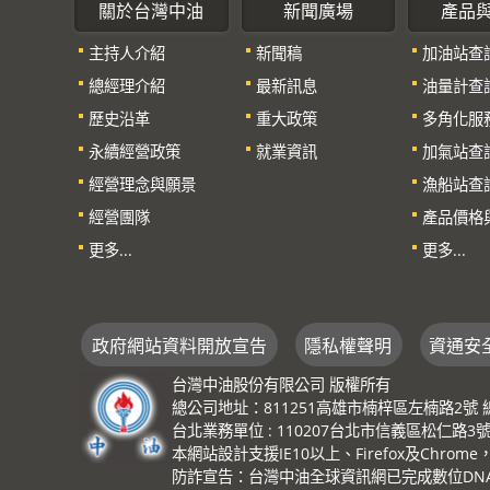
關於台灣中油
新聞廣場
產品
主持人介紹
新聞稿
加油站查
總經理介紹
最新訊息
油量計查
歷史沿革
重大政策
多角化服
永續經營政策
就業資訊
加氣站查
經營理念與願景
漁船站查
經營團隊
產品價格
更多...
更多...
政府網站資料開放宣告
隱私權聲明
資通安
台灣中油股份有限公司 版權所有
總公司地址：811251高雄市楠梓區左楠路2號 總機：(0
台北業務單位 : 110207台北市信義區松仁路3號 總機
本網站設計支援IE10以上、Firefox及Chrom
防詐宣告：台灣中油全球資訊網已完成數位DNA識