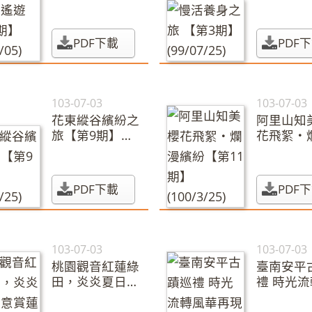
期】(99/06/05)
(99/07/25
PDF下載
PDF
103-07-03
103-07-03
花東縱谷繽紛之
阿里山知
旅【第9期】
花飛絮‧
(100/1/25)
紛【第11
(100/3/25
PDF下載
PDF
103-07-03
103-07-03
桃園觀音紅蓮綠
臺南安平
田，炎炎夏日愜
禮 時光
意賞蓮【第14
華再現【第