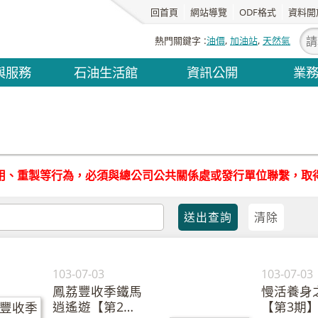
回首頁
網站導覽
ODF格式
資料開
熱門關鍵字
油價
加油站
天然氣
與服務
石油生活館
資訊公開
業
用、重製等行為，必須與總公司公共關係處或發行單位聯繫，取
103-07-03
103-07-03
鳳荔豐收季鐵馬
慢活養身
逍遙遊【第2
【第3期