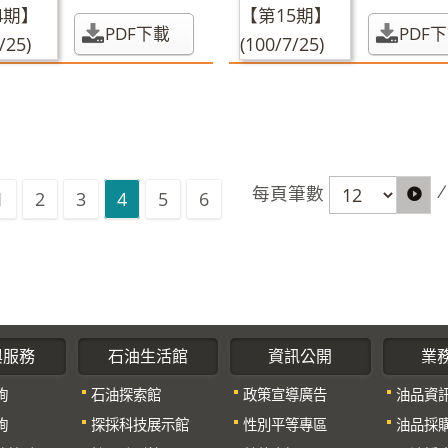
期】(100/6/25)
期】(100/7
PDF下載
PDF
/
每頁筆數
1
2
3
4
5
6
與服務
石油生活館
資訊公開
業
詢
石油探索館
政策宣導廣告
油品資
詢
探採科技展示館
性別平等專區
油品採