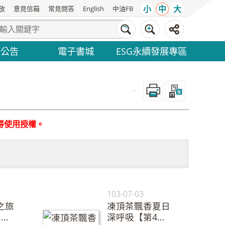
小
中
大
放
意見信箱
常見問答
English
中油FB
務公告
電子書城
ESG永續發展專區
_
得使用授權。
103-07-03
之旅
凍頂茶飄香夏日
】
深呼吸【第4