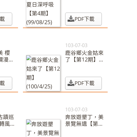
)
期】(99/08/25)
下載
PDF下載
103-07-03
美 櫻
鹿谷鄉火金姑來
爛漫繽
了【第12期】
期】
(100/4/25)
)
下載
PDF下載
103-07-03
古蹟巡
奔放遊墾丁，美
流轉風
景覽無遺【第16
15
期】(100/8/25)