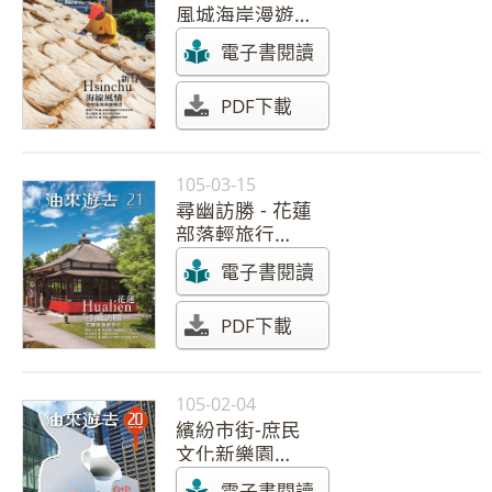
風城海岸漫遊
【105年 第22
電子書閱讀
期】
PDF下載
105-03-15
尋幽訪勝 - 花蓮
部落輕旅行
【105年 第21
電子書閱讀
期】
PDF下載
105-02-04
繽紛市街-庶民
文化新樂園
【105年 第20
電子書閱讀