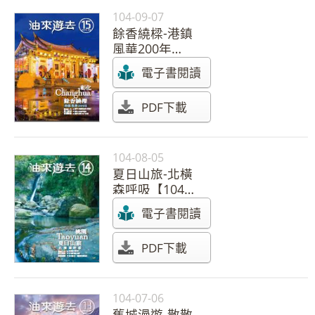
104-09-07
餘香繞樑-港鎮
風華200年
【104年 第15
電子書閱讀
期】
PDF下載
104-08-05
夏日山旅-北橫
森呼吸【104年
第14期】
電子書閱讀
PDF下載
104-07-06
舊城漫遊-散散