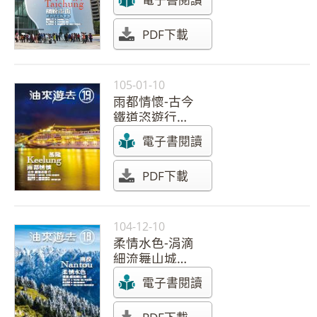
期】
PDF下載
105-01-10
雨都情懷-古今
鐵道恣遊行
【105年 第19
電子書閱讀
期】
PDF下載
104-12-10
柔情水色-涓滴
細流舞山城
【104年 第18
電子書閱讀
期】