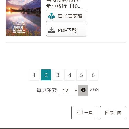
步小旅行【104
年 第13期】
電子書閱讀
PDF下載
1
2
3
4
5
6
/
68
每頁筆數
回上一頁
回最上面