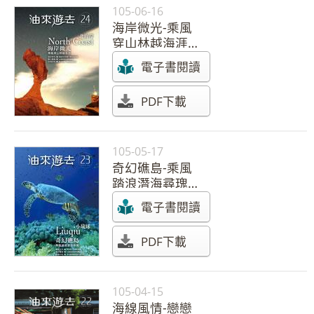
105-06-16
海岸微光-乘風
穿山林越海涯
【105年 第24
電子書閱讀
期】
PDF下載
105-05-17
奇幻礁島-乘風
踏浪潛海尋瑰
【105年 第23
電子書閱讀
期】
PDF下載
105-04-15
海線風情-戀戀