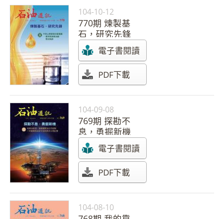
104-10-12
770期 煉製基
石，研究先鋒
電子書閱讀
PDF下載
104-09-08
769期 探勘不
息，勇掘新機
電子書閱讀
PDF下載
104-08-10
768期 我的靠