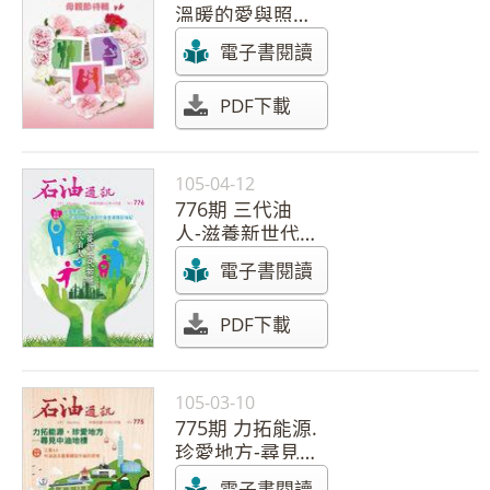
溫暖的愛與照
顧-母親節特輯
電子書閱讀
PDF下載
105-04-12
776期 三代油
人-滋養新世代
拓疆
電子書閱讀
PDF下載
105-03-10
775期 力拓能源.
珍愛地方-尋見
中油地標
電子書閱讀