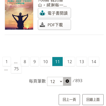
山，感謝每一步
有您陪伴―父親
電子書閱讀
節特輯
PDF下載
1
...
8
9
10
11
12
13
14
...
75
/
893
每頁筆數
回上一頁
回最上面