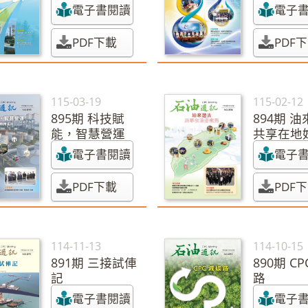
續新未來
電子書閱讀
電子
PDF下載
PDF
115-03-19
115-02-12
895期 科技賦
894期 
能，智慧營運
共享在地
電子書閱讀
電子
PDF下載
PDF
114-11-13
114-10-15
891期 三接試俥
890期 C
記
路
電子書閱讀
電子