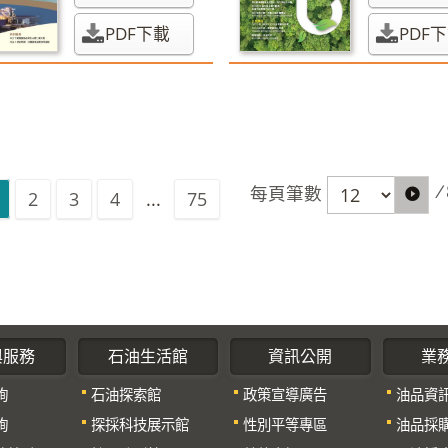
PDF下載
PDF
/
每頁筆數
2
3
4
...
75
與服務
石油生活館
資訊公開
業
詢
石油探索館
政策宣導廣告
油品資
詢
探採科技展示館
性別平等專區
油品採