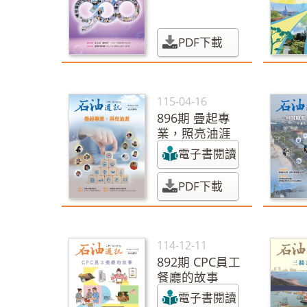
歌
PDF下載
115-04-16
896期 疊起專
業，照亮油涯
電子書閱讀
PDF下載
114-12-11
892期 CPC員工
餐廳的故事
電子書閱讀