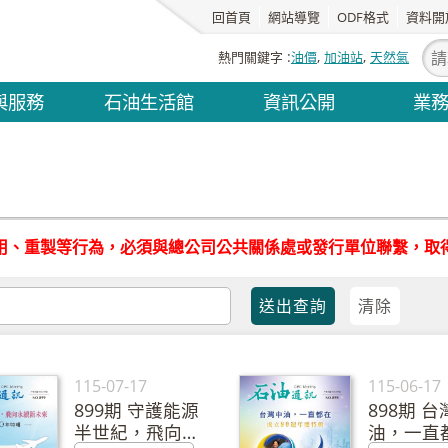
回首頁
網站導覽
ODF格式
資料開
熱門關鍵字
油價
加油站
天然氣
與服務
石油生活館
資訊公開
業
用、重製等行為，必須與總公司公共關係處或發行單位聯繫，取
115-07-17
115-06-17
899期 守護能源
898期 台
半世紀，飛向永
油，一直