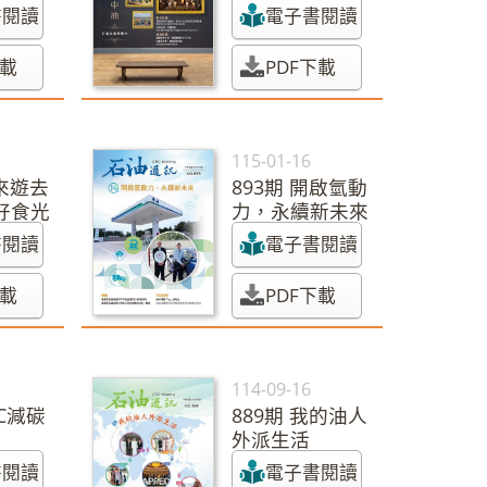
書閱讀
電子書閱讀
下載
PDF下載
115-01-16
油來遊去
893期 開啟氫動
好食光
力，永續新未來
書閱讀
電子書閱讀
下載
PDF下載
114-09-16
PC減碳
889期 我的油人
外派生活
書閱讀
電子書閱讀