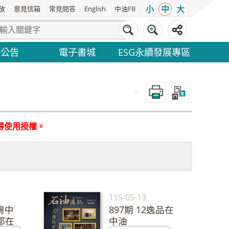
小
中
大
放
意見信箱
常見問答
English
中油FB
務公告
電子書城
ESG永續發展專區
_
得使用授權。
115-05-13
灣中
897期 12逸品在
都在
中油