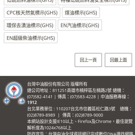
低硫燃料油標示(GHS)
特種低硫燃料油安全標示(GHS)
CPC核天然氣標示(GHS)
煤油標示(GHS)
環保去漬油標示(GHS)
EN汽油標示(GHS)
EN超級柴油標示(GHS)
回上一頁
回最上面
:::
台灣中油股份有限公司 版權所有
總公司地址：811251高雄市楠梓區左楠路2號 總機：
(07)582-4141 | 傳真：(07)583-4228 | 中油服務專線：
1912
台北業務單位 : 110207台北市信義區松仁路3號 總機：
(02)8789-8989 | 傳真：(02)8789-9000
本網站設計支援IE10以上、Firefox及Chrome，最佳瀏覽
解析度為1024x768以上
防詐宣告：台灣中油全球資訊網已完成數位DNA識詐網路