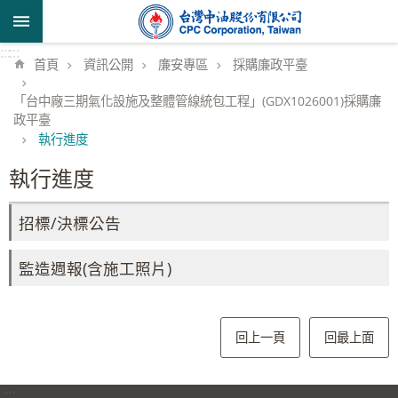
跳到主要內容區塊
:::
:::
首頁
資訊公開
廉安專區
採購廉政平臺
「台中廠三期氣化設施及整體管線統包工程」(GDX1026001)採購廉
政平臺
執行進度
執行進度
招標/決標公告
監造週報(含施工照片)
回上一頁
回最上面
:::