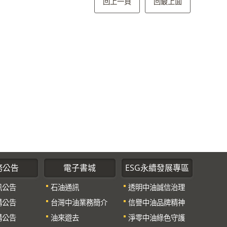
回上一頁
回最上面
務公告
電子書城
ESG永續發展專區
訊公告
石油通訊
透明中油誠信治理
購公告
台灣中油業務簡介
信譽中油品牌精神
購公告
油來遊去
淨零中油綠色守護