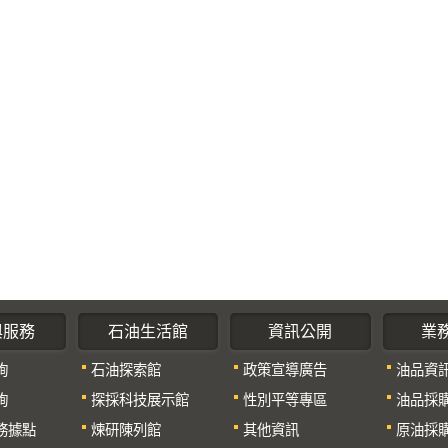
與服務
石油生活館
資訊公開
業
詢
石油探索館
政策宣導廣告
油品資
詢
探採科技展示館
性別平等專區
油品採
務據點
煉研陳列館
其他資訊
原油採