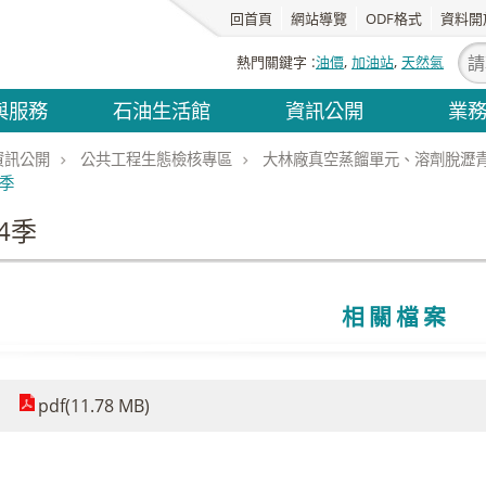
回首頁
網站導覽
ODF格式
資料開
熱門關鍵字
油價
加油站
天然氣
與服務
石油生活館
資訊公開
業
資訊公開
公共工程生態檢核專區
大林廠真空蒸餾單元、溶劑脫瀝
4季
4季
相關檔案
pdf(11.78 MB)