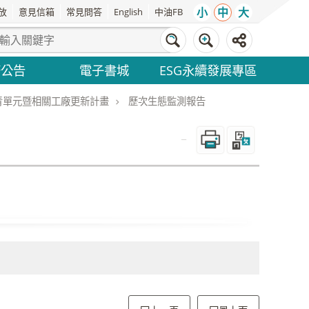
小
中
大
放
意見信箱
常見問答
English
中油FB
務公告
電子書城
ESG永續發展專區
青單元暨相關工廠更新計畫
歷次生態監測報告
_