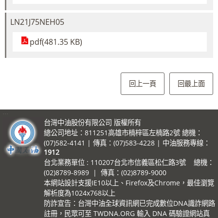
LN21J75NEH05
pdf(481.35 KB)
回上一頁
回最上面
:::
台灣中油股份有限公司 版權所有
總公司地址：811251高雄市楠梓區左楠路2號 總機：
(07)582-4141 | 傳真：(07)583-4228 | 中油服務專線：
1912
台北業務單位 : 110207台北市信義區松仁路3號 總機：
(02)8789-8989 | 傳真：(02)8789-9000
本網站設計支援IE10以上、Firefox及Chrome，最佳瀏覽
解析度為1024x768以上
防詐宣告：台灣中油全球資訊網已完成數位DNA識詐網路
註冊，民眾可至 TWDNA.ORG 輸入 DNA 碼驗證網站真