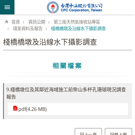
跳到主要內容區塊
:::
:::
首頁
資訊公開
第三座天然氣接收站專區
環差資料及報告
棧橋橋墩及沿線水下攝影調查
棧橋橋墩及沿線水下攝影調查
相關檔案
9.棧橋墩位及其鄰近海域施工前柴山多杯孔珊瑚現況調查
報告
pdf(4.26 MB)
回上一頁
回最上面