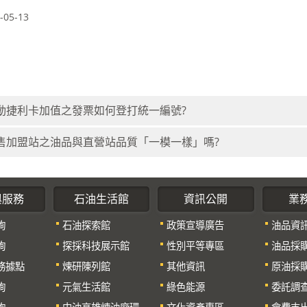
05-13
動捷利卡加值之發票如何登打統一編號?
售加盟站之油品與直營站品質「一模一樣」嗎?
與服務
石油生活館
資訊公開
業
詢
石油探索館
政策宣導廣告
油品資
詢
探採科技展示館
性別平等專區
油品採
務據點
煉研陳列館
其他資訊
原油採
詢
元氣生活館
綠色能源
委託調