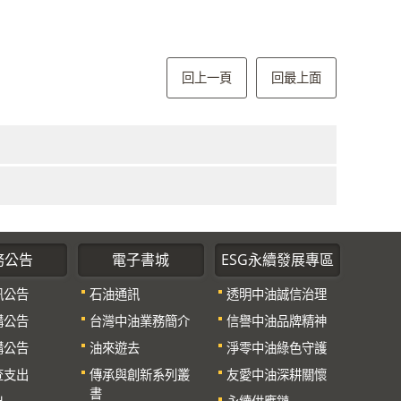
回上一頁
回最上面
務公告
電子書城
ESG永續發展專區
訊公告
石油通訊
透明中油誠信治理
購公告
台灣中油業務簡介
信譽中油品牌精神
購公告
油來遊去
淨零中油綠色守護
查支出
傳承與創新系列叢
友愛中油深耕關懷
書