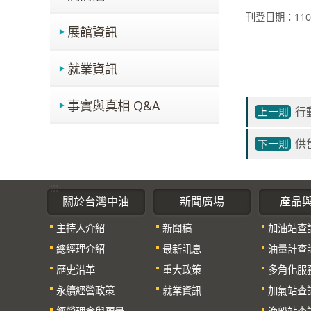
刊登日期：110-
展館資訊
就業資訊
事實與真相 Q&A
行
供
:::
關於台灣中油
新聞廣場
產品
主持人介紹
新聞稿
加油站查
總經理介紹
最新訊息
油量計查
歷史沿革
重大政策
多角化服
永續經營政策
就業資訊
加氣站查