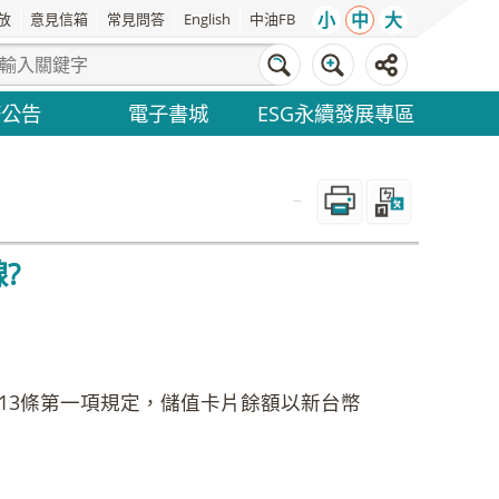
小
中
大
放
意見信箱
常見問答
English
中油FB
務公告
電子書城
ESG永續發展專區
_
?
13條第一項規定，儲值卡片餘額以新台幣