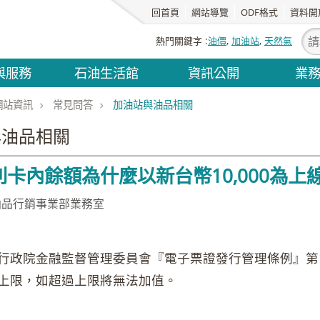
回首頁
網站導覽
ODF格式
資料開
熱門關鍵字
油價
加油站
天然氣
與服務
石油生活館
資訊公開
業
網站資訊
常見問答
加油站與油品相關
與油品相關
卡內餘額為什麼以新台幣10‚000為上線
油品行銷事業部業務室
行政院金融監督管理委員會『電子票證發行管理條例』第
元為上限，如超過上限將無法加值。