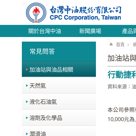
:::
跳到主要內容區塊
關於台灣中油
新聞廣場
產品
:::
:::
首頁
常見問答
加油站
加油站與油品相關
行動捷利
天然氣
資料來源：
液化石油氣
本公司參照
溶劑及化學品
10‚000
潤滑油