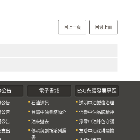
回上一頁
回最上面
務公告
電子書城
ESG永續發展專區
訊公告
石油通訊
透明中油誠信治理
購公告
台灣中油業務簡介
信譽中油品牌精神
購公告
油來遊去
淨零中油綠色守護
查支出
傳承與創新系列叢
友愛中油深耕關懷
書