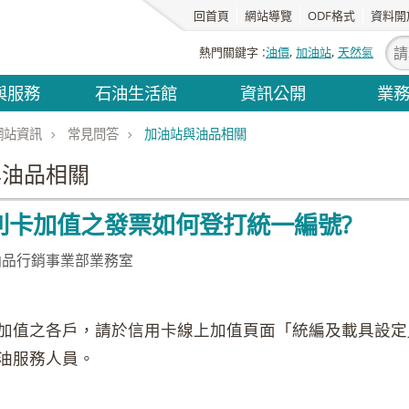
回首頁
網站導覽
ODF格式
資料開
熱門關鍵字
油價
加油站
天然氣
與服務
石油生活館
資訊公開
業
網站資訊
常見問答
加油站與油品相關
與油品相關
利卡加值之發票如何登打統一編號?
油品行銷事業部業務室
加值之各戶，請於信用卡線上加值頁面「統編及載具設定
油服務人員。