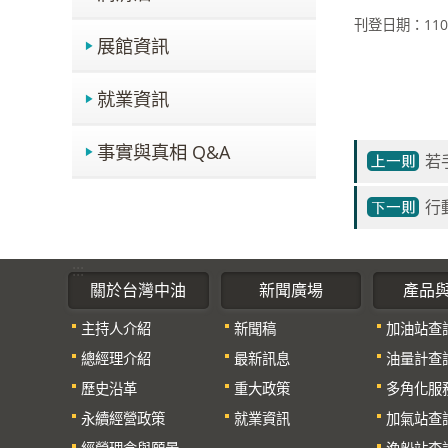
刊登日期：110-
展館資訊
就業資訊
事實與真相 Q&A
若
行
:::
關於台灣中油
新聞廣場
產品
主持人介紹
新聞稿
加油站查
總經理介紹
最新訊息
油量計查
歷史沿革
重大政策
多角化服
永續經營政策
就業資訊
加氣站查