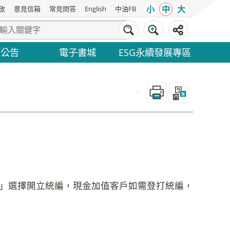
小
中
大
放
意見信箱
常見問答
English
中油FB
務公告
電子書城
ESG永續發展專區
_
」選擇開立統編，現金加值客戶如需登打統編，