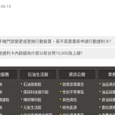
05-13
手機門號變更或更換行動裝置，是不是要重新申請行動捷利卡?
動捷利卡內餘額為什麼以新台幣10‚000為上線?
與服務
石油生活館
資訊公開
業
詢
石油探索館
政策宣導廣告
油品資
詢
探採科技展示館
性別平等專區
油品採
務據點
煉研陳列館
其他資訊
原油採
詢
元氣生活館
綠色能源
委託調