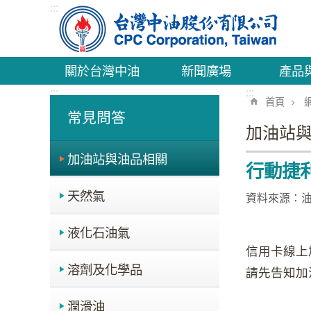
:::
跳到主要內容區塊
關於台灣中油
新聞廣場
產品
:::
:::
首頁
常見問答
加油站
加油站與油品相關
行動捷
天然氣
資料來源：
液化石油氣
信用卡線上
溶劑及化學品
請先告知加
潤滑油