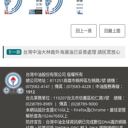
回上一頁
回最上面
台灣中油大林廠外海漏油已妥善處理 請民眾放心
:::
台灣中油股份有限公司 版權所有
總公司地址：811251高雄市楠梓區左楠路2號 總機：
(07)582-4141 | 傳真：(07)583-4228 | 中油服務專線：
1912
台北業務單位 : 110207台北市信義區松仁路3號 總機：
(02)8789-8989 | 傳真：(02)8789-9000
本網站設計支援IE10以上、Firefox及Chrome，最佳瀏覽
解析度為1024x768以上
防詐宣告：台灣中油全球資訊網已完成數位DNA識詐網路
註冊，民眾可至 TWDNA.ORG 輸入 DNA 碼驗證網站真