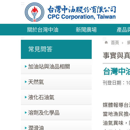
:::
跳到主要內容區塊
關於台灣中油
新聞廣場
產品
:::
:::
首頁
常見問答
事實與真
加油站與油品相關
台灣中
天然氣
刊登日期：109
液化石油氣
媒體報導台
溶劑及化學品
當地漁民擔
油氣異味，
潤滑油