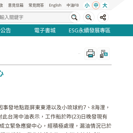
小
中
大
放
意見信箱
常見問答
English
中油FB
務公告
電子書城
ESG永續發展專區
_
心
因事發地點距屏東東港以及小琉球約7、8海浬，
此台灣中油表示，工作船於昨(23)日晚發現有
成立緊急應變中心，經積極處理，漏油情況已於