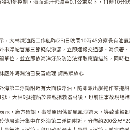
時獲初步控制，海面油汙也減至0.1公秉以下，11時10
，大林煉油廠工作船昨(23)日晚間10時45分察覺有油氣
外串浮蛇管第三節疑似滲漏，立即通報交通部、海保署、
關單位，並立即依海洋汙染防治法採取應變措施，同時也
林廠外海漏油已妥善處理 請民眾放心
外海第二浮筒附近有大面積浮油，隨即派出艉拖作業拖船
1號、大林9號拖船於裝載搶救器材後，也前往事故現場
示，廠方確認，事發原因係颱風風浪過大，導致油輪卸
於薄層油汙集中在外海第二浮筒附近，分佈約200公尺*2公
人員無法上浮筒，隨即改派潛水人員登上浮筒，並完成浮