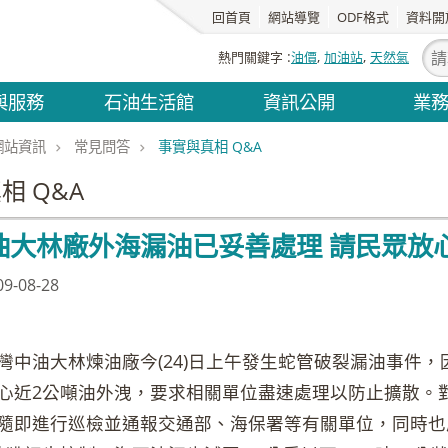
回首頁
網站導覽
ODF格式
資料開
熱門關鍵字
油價
加油站
天然氣
與服務
石油生活館
資訊公開
業
網站資訊
常見問答
事實與真相 Q&A
相 Q&A
油大林廠外海漏油已妥善處理 請民眾放
-08-28
灣中油大林煉油廠今(24)日上午發生蛇管破裂漏油事件，
心近2公噸油外洩，要求相關單位盡速處理以防止擴散。對
隨即進行巡檢並通報交通部、海保署等有關單位，同時也