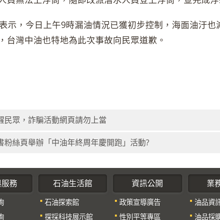
示，今日上午9時漏油情況已獲初步控制，海面油汙也減至
，台灣中油也特地為此次事故向民眾道歉。
醒民眾，詐騙活動網頁請勿上當
書粉絲頁舉辦「中油年終周年慶開跑」活動?
與服務
石油生活館
資訊公開
業
詢
石油探索館
政策宣導廣告
油品資
詢
探採科技展示館
性別平等專區
油品採