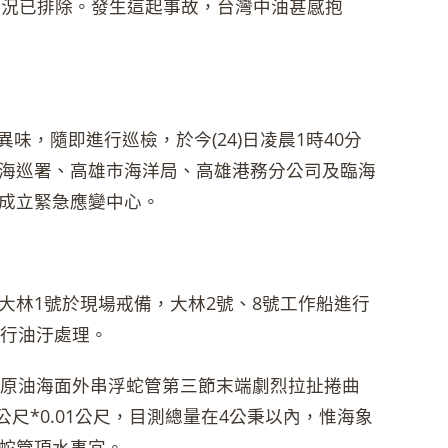
分狀況已排除。發生這起事故，台灣中油甚感抱
異味，隨即進行巡檢，於今(24)日凌晨1時40分
海巡署、高雄市海洋局、高雄港務分公司及臨海
成立緊急應變中心。
大林1號於現場戒備，大林2號、8號工作船進行
進行油汙處理。
原油海面外串浮蛇管第三節末端劇烈拉扯捲曲
尺*0.01公尺，目測總量在4公秉以內，惟海象
蛇管頂水事宜。