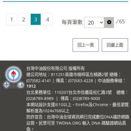
1
2
3
4
/
65
每頁筆數
回上一頁
回最上面
:::
台灣中油股份有限公司 版權所有
總公司地址：811251高雄市楠梓區左楠路2號 總機：
(07)582-4141 | 傳真：(07)583-4228 | 中油服務專線：
1912
台北業務單位 : 110207台北市信義區松仁路3號 總機：
(02)8789-8989 | 傳真：(02)8789-9000
本網站設計支援IE10以上、Firefox及Chrome，最佳瀏覽
解析度為1024x768以上
防詐宣告：台灣中油全球資訊網已完成數位DNA識詐網路
註冊，民眾可至 TWDNA.ORG 輸入 DNA 碼驗證網站真
偽。