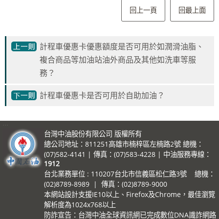
回上一頁
回最上面
計程車優惠卡優惠額度是否可用於如潤滑油脂、
複合商品等加油站油外商品及其他如洗車等服
務？
計程車優惠卡是否可用於自助加油？
:::
台灣中油股份有限公司 版權所有
總公司地址：811251高雄市楠梓區左楠路2號 總機：
(07)582-4141 | 傳真：(07)583-4228 | 中油服務專線：
1912
台北業務單位 : 110207台北市信義區松仁路3號 總機：
(02)8789-8989 | 傳真：(02)8789-9000
本網站設計支援IE10以上、Firefox及Chrome，最佳瀏覽
解析度為1024x768以上
防詐宣告：台灣中油全球資訊網已完成數位DNA識詐網路