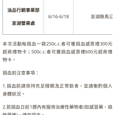
油品行銷事業部
6/16-6/18
澎湖縣馬公市
澎湖營業處
本次活動每捐血一袋250c.c.者可獲捐血感恩禮300元
超商禮物卡；500c.c.者可獲捐血感恩禮600元超商禮
物卡。
捐血前注意事項：
1.捐血前請保持充足睡眠及正常飲食，並請衡酌個人
身體狀況。
2.若捐血日前1週內有服用治療性藥物者(如感冒藥、過
敏藥等)，請勿捐血。