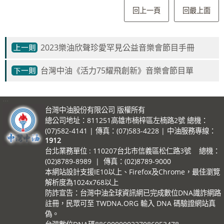
回上一頁
回最上面
2023樂油欣聲珍愛罕見公益音樂會節目手冊
台灣中油《活力75耀飛創新》音樂會節目單
:::
台灣中油股份有限公司 版權所有
總公司地址：811251高雄市楠梓區左楠路2號 總機：
(07)582-4141 | 傳真：(07)583-4228 | 中油服務專線：
1912
台北業務單位 : 110207台北市信義區松仁路3號 總機：
(02)8789-8989 | 傳真：(02)8789-9000
本網站設計支援IE10以上、Firefox及Chrome，最佳瀏覽
解析度為1024x768以上
防詐宣告：台灣中油全球資訊網已完成數位DNA識詐網路
註冊，民眾可至 TWDNA.ORG 輸入 DNA 碼驗證網站真
偽。