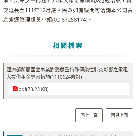
地、房屋之一般私有承租人租金原則減收2成措施，再
次延長至111年12月底。民眾如有疑問可洽詢本公司資
產營運管理處黃小姐(02-87258174)。
相關檔案
經濟部所屬國營事業對受嚴重特殊傳染性肺炎影響之承租
人提供租金紓困措施(1110624修訂)
pdf(73.23 KB)
回上一頁
回最上面