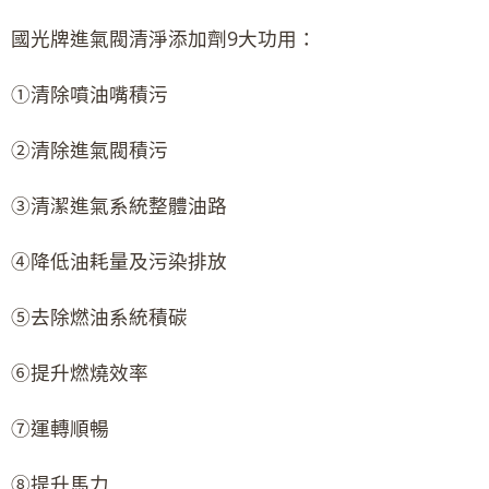
國光牌進氣閥清淨添加劑9大功用：
①清除噴油嘴積污
②清除進氣閥積污
③清潔進氣系統整體油路
④降低油耗量及污染排放
⑤去除燃油系統積碳
⑥提升燃燒效率
⑦運轉順暢
⑧提升馬力