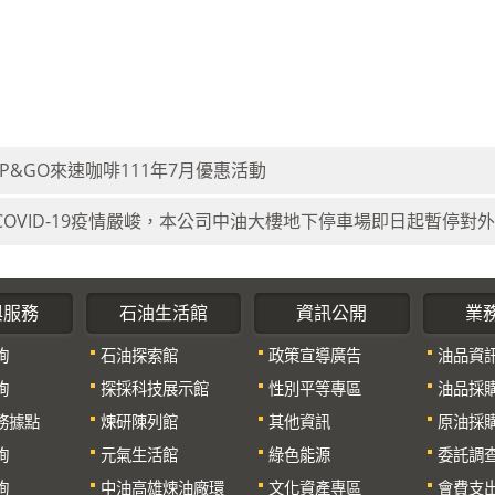
UP&GO來速咖啡111年7月優惠活動
COVID-19疫情嚴峻，本公司中油大樓地下停車場即日起暫停對
與服務
石油生活館
資訊公開
業
詢
石油探索館
政策宣導廣告
油品資
詢
探採科技展示館
性別平等專區
油品採
務據點
煉研陳列館
其他資訊
原油採
詢
元氣生活館
綠色能源
委託調
詢
中油高雄煉油廠環
文化資產專區
會費支