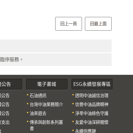
回上一頁
回最上面
外臨停服務。
務公告
電子書城
ESG永續發展專區
訊公告
石油通訊
透明中油誠信治理
購公告
台灣中油業務簡介
信譽中油品牌精神
購公告
油來遊去
淨零中油綠色守護
查支出
傳承與創新系列叢
友愛中油深耕關懷
書
出
永續供應鏈