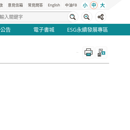
小
中
大
放
意見信箱
常見問答
English
中油FB
務公告
電子書城
ESG永續發展專區
_