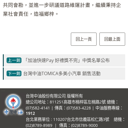
共同會勘，並進一步研議道路維運計畫，繼續秉持企
業社會責任，造福鄉梓。
回上一頁
回最上面
「加油快速Pay 好禮獎不完」中獎名單公布
台灣中油TOMICA多美小汽車 銷售活動
:::
台灣中油股份有限公司 版權所有
總公司地址：811251高雄市楠梓區左楠路2號 總機：
(07)582-4141 | 傳真：(07)583-4228 | 中油服務專線：
1912
台北業務單位 : 110207台北市信義區松仁路3號 總機：
(02)8789-8989 | 傳真：(02)8789-9000