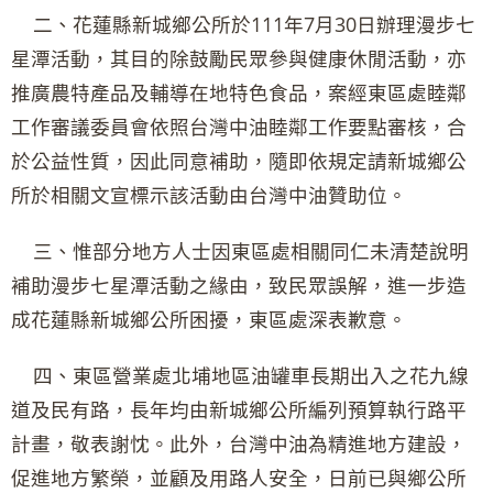
二、花蓮縣新城鄉公所於111年7月30日辦理漫步七
星潭活動，其目的除鼓勵民眾參與健康休閒活動，亦
推廣農特產品及輔導在地特色食品，案經東區處睦鄰
工作審議委員會依照台灣中油睦鄰工作要點審核，合
於公益性質，因此同意補助，隨即依規定請新城鄉公
所於相關文宣標示該活動由台灣中油贊助位。
三、惟部分地方人士因東區處相關同仁未清楚說明
補助漫步七星潭活動之緣由，致民眾誤解，進一步造
成花蓮縣新城鄉公所困擾，東區處深表歉意。
四、東區營業處北埔地區油罐車長期出入之花九線
道及民有路，長年均由新城鄉公所編列預算執行路平
計畫，敬表謝忱。此外，台灣中油為精進地方建設，
促進地方繁榮，並顧及用路人安全，日前已與鄉公所