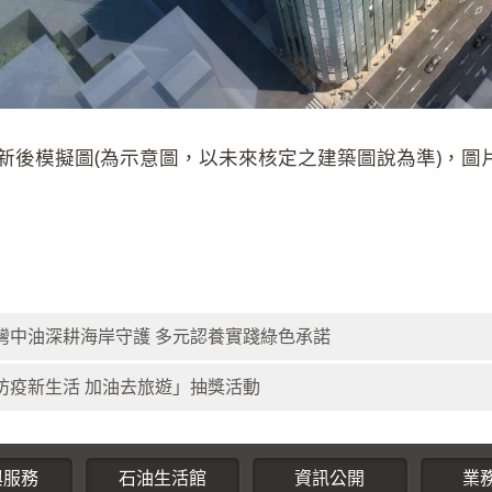
新後模擬圖(為示意圖，以未來核定之建築圖說為準)，圖
灣中油深耕海岸守護 多元認養實踐綠色承諾
防疫新生活 加油去旅遊」抽獎活動
與服務
石油生活館
資訊公開
業