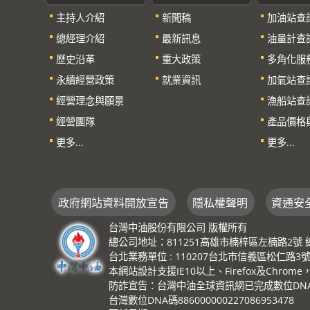
主持人介紹
新聞稿
加油站查
總經理介紹
最新訊息
油量計查
歷史沿革
重大政策
多角化服
永續經營政策
就業資訊
加氣站查
經營理念與願景
漁船站查
經營團隊
產品價格
更多...
更多...
政府網站資料開放宣告
隱私權聲明
資通安
台灣中油股份有限公司 版權所有
總公司地址：811251高雄市楠梓區左楠路2號 總機：(0
台北業務單位 : 110207台北市信義區松仁路3號 總機
本網站設計支援IE10以上、Firefox及Chrom
防詐宣告：台灣中油全球資訊網已完成數位DNA識
台灣數位DNA碼886000000227086953478