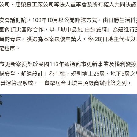
公司、唐榮鐵工廠公司等法人董事會及所有權人共同決議
次會議討論，109年10月以公開評選方式，由日勝生活
國內頂尖團隊合作，以「城中晶綻-白綠雙輝」為題進行
員的青睞，獲選為本案最優申請人。今(28)日地主代表
定程序。
市更新案預計於民國113年通過都市更新事業及權利變換
構安全、舒適設計」為主軸，規劃地上26層、地下5層
慧營運管理系統，一舉躍居台北城中頂級商辦建築之列。