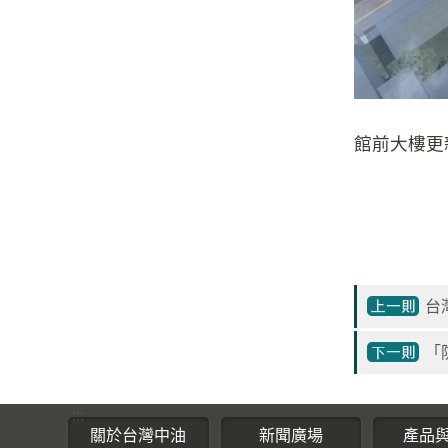
館前大樓更
台
「
:::
關於台灣中油
新聞廣場
產品