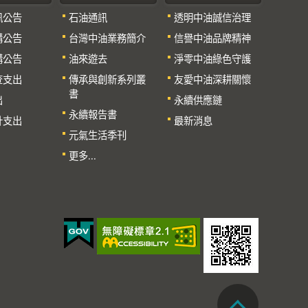
訊公告
石油通訊
透明中油誠信治理
購公告
台灣中油業務簡介
信譽中油品牌精神
購公告
油來遊去
淨零中油綠色守護
查支出
傳承與創新系列叢
友愛中油深耕關懷
書
出
永續供應鏈
永續報告書
計支出
最新消息
元氣生活季刊
更多...