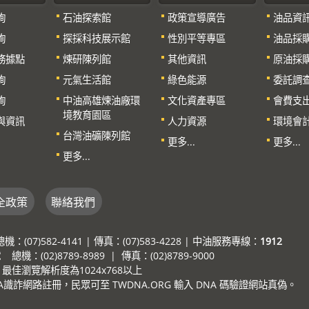
詢
石油探索館
政策宣導廣告
油品資
詢
探採科技展示館
性別平等專區
油品採
務據點
煉研陳列館
其他資訊
原油採
詢
元氣生活館
綠色能源
委託調
詢
中油高雄煉油廠環
文化資產專區
會費支
境教育園區
與資訊
人力資源
環境會
台灣油礦陳列館
更多...
更多...
更多...
全政策
聯絡我們
7)582-4141 | 傳真：(07)583-4228 | 中油服務專線：
1912
：(02)8789-8989 | 傳真：(02)8789-9000
e，最佳瀏覽解析度為1024x768以上
詐網路註冊，民眾可至 TWDNA.ORG 輸入 DNA 碼驗證網站真偽。