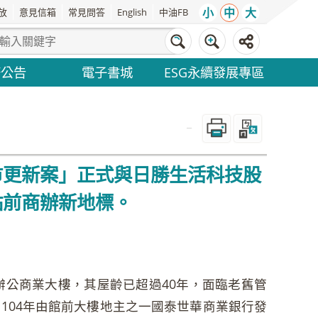
小
中
大
放
意見信箱
常見問答
English
中油FB
務公告
電子書城
ESG永續發展專區
_
市更新案」正式與日勝生活科技股
站前商辦新地標。
辦公商業大樓，其屋齡已超過40年，面臨老舊管
104年由館前大樓地主之一國泰世華商業銀行發