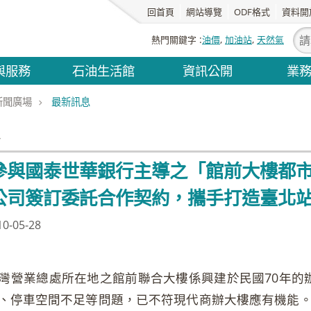
回首頁
網站導覽
ODF格式
資料開
熱門關鍵字
油價
加油站
天然氣
與服務
石油生活館
資訊公開
業
新聞廣場
最新訊息
息
參與國泰世華銀行主導之「館前大樓都
公司簽訂委託合作契約，攜手打造臺北
-05-28
灣營業總處所在地之館前聯合大樓係興建於民國70年的
、停車空間不足等問題，已不符現代商辦大樓應有機能。