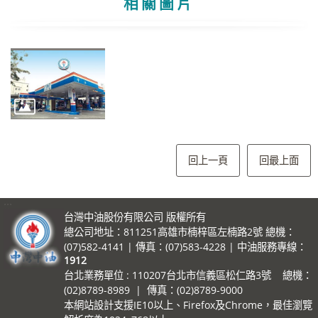
相關圖片
回上一頁
回最上面
:::
台灣中油股份有限公司 版權所有
總公司地址：811251高雄市楠梓區左楠路2號 總機：
(07)582-4141 | 傳真：(07)583-4228 | 中油服務專線：
1912
台北業務單位 : 110207台北市信義區松仁路3號 總機：
(02)8789-8989 | 傳真：(02)8789-9000
本網站設計支援IE10以上、Firefox及Chrome，最佳瀏覽