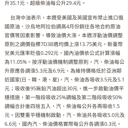
升35.1元、超級柴油每公升29.4元。
台灣中油表示，本週受美國及英國宣布禁止進口俄
國原油、沙烏地阿拉伯調高4月份銷往各地合約原油
官價等因素影響，導致油價大漲。本週浮動油價調整
原則之調價指標7D3B週均價上漲13.75美元，新臺幣
兌美元匯率貶值0.292元，國內油價依公式計算漲幅
為11.05%。按浮動油價機制調整原則，汽、柴油每公
升原應各調漲5.3元及6.9元，為維持價格低於亞洲鄰
近國家(日、韓、港、星)，汽、柴油各吸收3.5元及5.1
元；吸收後95無鉛汽油超出30元，進一步啟動油價平
穩措施，第一階段吸收25%調幅及第二階段吸收50%
調幅合計後四捨五入，汽、柴油每公升各再吸收1.5
元。因雙重平穩機制啟動，汽、柴油共各吸收5.0元及
6.6元，國內汽、柴油價格實際每公升各調漲0.3元。