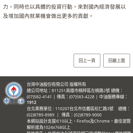
力，同時也以具體的投資行動，來對國內經濟發展以
及增加國內就業機會做出更多的貢獻。
回上一頁
回最上面
:::
台灣中油股份有限公司 版權所有
總公司地址：811251高雄市楠梓區左楠路2號 總機：
(07)582-4141 | 傳真：(07)583-4228 | 中油服務專線：
1912
台北業務單位 : 110207台北市信義區松仁路3號 總機：
(02)8789-8989 | 傳真：(02)8789-9000
本網站設計支援IE10以上、Firefox及Chrome，最佳瀏覽
解析度為1024x768以上