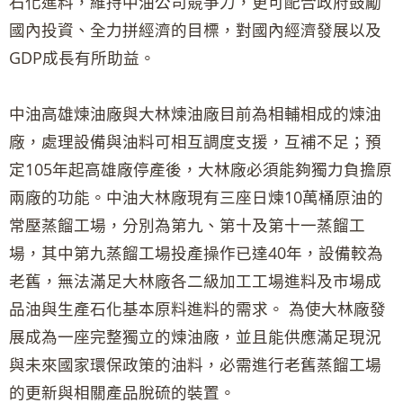
石化進料，維持中油公司競爭力，更可配合政府鼓勵
國內投資、全力拼經濟的目標，對國內經濟發展以及
GDP成長有所助益。
中油高雄煉油廠與大林煉油廠目前為相輔相成的煉油
廠，處理設備與油料可相互調度支援，互補不足；預
定105年起高雄廠停產後，大林廠必須能夠獨力負擔原
兩廠的功能。中油大林廠現有三座日煉10萬桶原油的
常壓蒸餾工場，分別為第九、第十及第十一蒸餾工
場，其中第九蒸餾工場投產操作已達40年，設備較為
老舊，無法滿足大林廠各二級加工工場進料及市場成
品油與生產石化基本原料進料的需求。 為使大林廠發
展成為一座完整獨立的煉油廠，並且能供應滿足現況
與未來國家環保政策的油料，必需進行老舊蒸餾工場
的更新與相關產品脫硫的裝置。