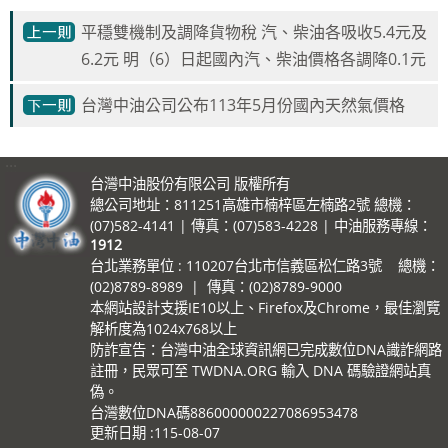
平穩雙機制及調降貨物稅 汽、柴油各吸收5.4元及
6.2元 明（6）日起國內汽、柴油價格各調降0.1元
台灣中油公司公布113年5月份國內天然氣價格
:::
台灣中油股份有限公司 版權所有
總公司地址：811251高雄市楠梓區左楠路2號 總機：
(07)582-4141 | 傳真：(07)583-4228 | 中油服務專線：
1912
台北業務單位 : 110207台北市信義區松仁路3號 總機：
(02)8789-8989 | 傳真：(02)8789-9000
本網站設計支援IE10以上、Firefox及Chrome，最佳瀏覽
解析度為1024x768以上
防詐宣告：台灣中油全球資訊網已完成數位DNA識詐網路
註冊，民眾可至 TWDNA.ORG 輸入 DNA 碼驗證網站真
偽。
台灣數位DNA碼886000000227086953478
更新日期
115-08-07