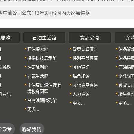
灣中油公司公布113年3月份國內天然氣價格
與服務
石油生活館
資訊公開
業
詢
石油探索館
政策宣導廣告
油品資
詢
探採科技展示館
性別平等專區
油品採
務據點
煉研陳列館
其他資訊
原油採
詢
元氣生活館
綠色能源
委託調
詢
中油高雄煉油廠環
文化資產專區
會費支
境教育園區
與資訊
人力資源
環境會
台灣油礦陳列館
更多...
更多...
更多...
全政策
聯絡我們