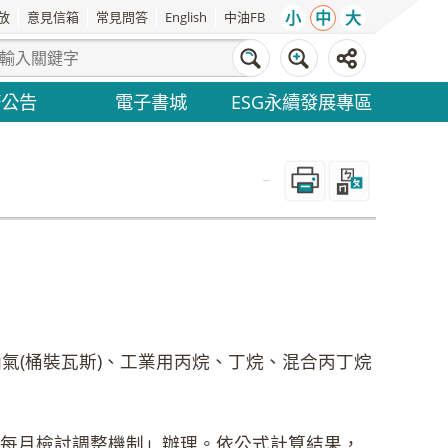
小
中
大
放
意見信箱
常見問答
English
中油FB
務公告
電子書城
ESG永續發展專區
_
氣(桶裝瓦斯)、工業用丙烷、丁烷、混合丙丁烷
每月檢討調整機制」辦理。依公式計算結果，