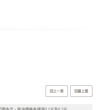
回上一頁
回最上面
起國內汽、柴油價格各調漲0.1元及0.2元