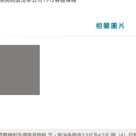
相關圖片
穩雙機制及調降貨物稅 汽、柴油各吸收3.9元及4.5元 明（4）日