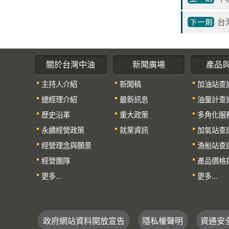
台
:::
關於台灣中油
新聞廣場
產品
主持人介紹
新聞稿
加油站查
總經理介紹
最新訊息
油量計查
歷史沿革
重大政策
多角化服
永續經營政策
就業資訊
加氣站查
經營理念與願景
漁船站查
經營團隊
產品價格
更多...
更多...
政府網站資料開放宣告
隱私權聲明
資通安