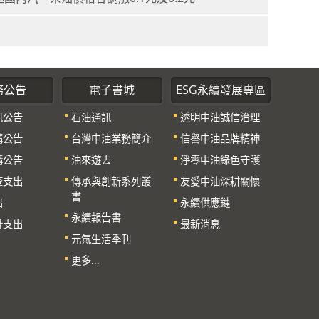
務公告
電子書城
ESG永續發展專區
訊公告
石油通訊
透明中油誠信治理
購公告
台灣中油業務簡介
信譽中油品牌精神
購公告
油來遊去
淨零中油綠色守護
查支出
傳承與創新系列叢
友愛中油深耕關懷
書
出
永續供應鏈
永續報告書
計支出
最新消息
元氣生活季刊
更多...