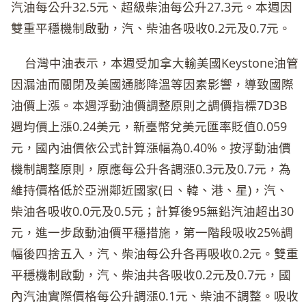
汽油每公升32.5元、超級柴油每公升27.3元。本週因
雙重平穩機制啟動，汽、柴油各吸收0.2元及0.7元。
台灣中油表示，本週受加拿大輸美國Keystone油管
因漏油而關閉及美國通膨降溫等因素影響，導致國際
油價上漲。本週浮動油價調整原則之調價指標7D3B
週均價上漲0.24美元，新臺幣兌美元匯率貶值0.059
元，國內油價依公式計算漲幅為0.40%。按浮動油價
機制調整原則，原應每公升各調漲0.3元及0.7元，為
維持價格低於亞洲鄰近國家(日、韓、港、星)，汽、
柴油各吸收0.0元及0.5元；計算後95無鉛汽油超出30
元，進一步啟動油價平穩措施，第一階段吸收25%調
幅後四捨五入，汽、柴油每公升各再吸收0.2元。雙重
平穩機制啟動，汽、柴油共各吸收0.2元及0.7元，國
內汽油實際價格每公升調漲0.1元、柴油不調整。吸收