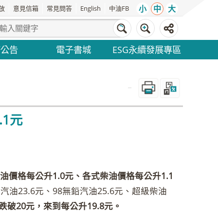
小
中
大
放
意見信箱
常見問答
English
中油FB
務公告
電子書城
ESG永續發展專區
_
.1元
價格每公升1.0元、各式柴油價格每公升1.1
油23.6元、98無鉛汽油25.6元、超級柴油
20元，來到每公升19.8元。