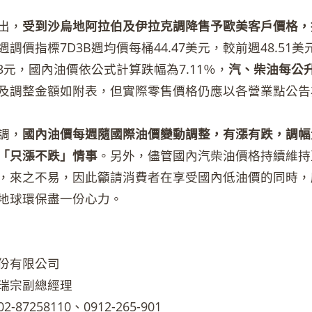
出，
受到沙烏地阿拉伯及伊拉克調降售予歐美客戶價格，
週調價指標7D3B週均價每桶44.47美元，較前週48.51
93元，國內油價依公式計算跌幅為7.11％，
汽、柴油每公升
及調整金額如附表，但實際零售價格仍應以各營業點公告
調，
國內油價每週隨國際油價變動調整，有漲有跌，調幅
「只漲不跌」情事
。另外，儘管國內汽柴油價格持續維持
，來之不易，因此籲請消費者在享受國內低油價的同時，
地球環保盡一份心力。
份有限公司
瑞宗副總經理
87258110、0912-265-901