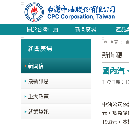
:::
跳到主要內容區塊
關於台灣中油
新聞廣場
產品
:::
:::
首頁
新聞廣場
新聞稿
新聞稿
國內汽、
最新訊息
刊登日期：104
重大政策
中油公司
依
就業資訊
元
，調整後
19.8元。
本