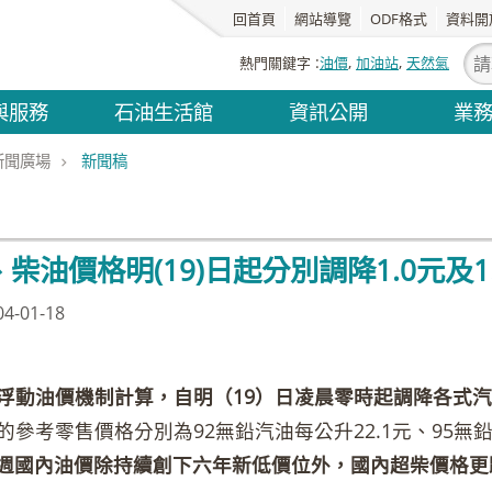
回首頁
網站導覽
ODF格式
資料開
熱門關鍵字
油價
加油站
天然氣
與服務
石油生活館
資訊公開
業
新聞廣場
新聞稿
柴油價格明(19)日起分別調降1.0元及1
-01-18
浮動油價機制計算，自明（19）日凌晨零時起調降各式汽油
的參考零售價格分別為92無鉛汽油每公升22.1元、95無鉛汽
週國內油價除持續創下六年新低價位外，國內超柴價格更跌破