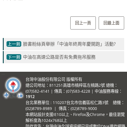
回上一頁
回最上面
臉書粉絲頁舉辦「中油年終周年慶開跑」活動?
中油在高速公路是否有免費拖吊服務
:::
台灣中油股份有限公司 版權所有
總公司地址：811251高雄市楠梓區左楠路2號 總機：
(07)582-4141 | 傳真：(07)583-4228 | 中油服務專線：
1912
台北業務單位 : 110207台北市信義區松仁路3號 總機：
(02)8789-8989 | 傳真：(02)8789-9000
本網站設計支援IE10以上、Firefox及Chrome，最佳瀏覽
解析度為1024x768以上
防詐宣告：台灣中油全球資訊網已完成數位DNA識詐網路