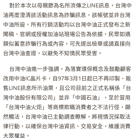
對於本次以母親節為名所流傳之LINE訊息，台灣中
油再度澄清該活動訊息為詐騙訊息，該帳號並非台灣
中油所設，所有行銷活動均以台灣中油正式發布之新
聞稿、官網或授權加油站現場公告為依據，民眾如遇
類似蓄意詐騙行為或內容，可先提出檢舉或請直接向
台灣中油查證，以避免不知情民眾受害。
台灣中油進一步強調，為落實環保概念及鼓勵顧客
改用中油IC晶片卡，自97年3月1日起已不再印製、販
售LINE訊息所示油票，且公司目前之正式名稱係「台
灣中油股份有限公司」並非「中國石油」，至於冒用
「台灣中油火炬」等商標欺瞞消費者之不法行徑，顯
然觸法，台灣中油已主動調查瞭解，將視情況採取法
律行動，以確保台灣中油資訊、交易安全，維護消費
大眾權益。