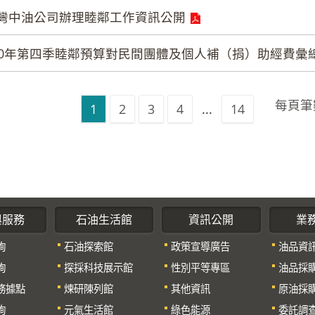
灣中油公司辦理睦鄰工作資訊公開
10年第四季睦鄰預算對民間團體及個人補（捐）助經費彙
每頁筆
1
2
3
4
...
14
與服務
石油生活館
資訊公開
業
詢
石油探索館
政策宣導廣告
油品資
詢
探採科技展示館
性別平等專區
油品採
務據點
煉研陳列館
其他資訊
原油採
詢
元氣生活館
綠色能源
委託調