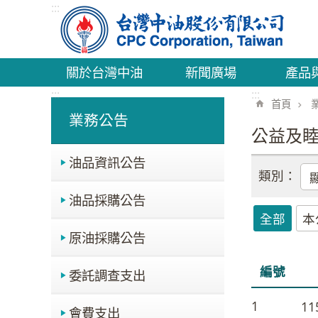
:::
跳到主要內容區塊
關於台灣中油
新聞廣場
產品
:::
:::
首頁
業務公告
公益及
油品資訊公告
油品採購公告
全部
本
原油採購公告
編號
委託調查支出
1
1
會費支出