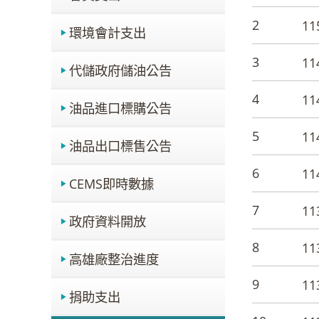
2
1
環境會計支出
3
1
代儲政府儲油公告
4
1
油品進口標購公告
5
1
油品出口標售公告
6
1
CEMS即時數據
7
1
政府資料開放
8
1
高雄廠整治進度
9
1
捐助支出