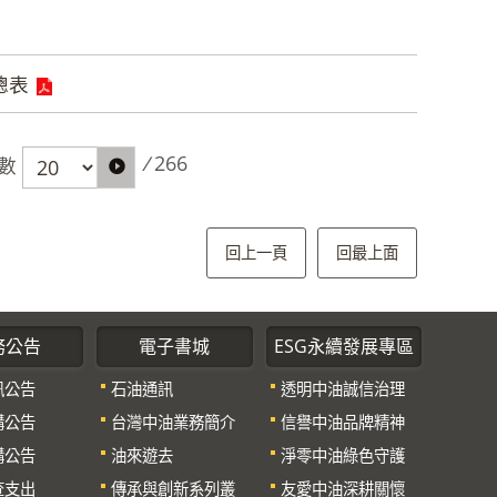
總表
/
266
數
回上一頁
回最上面
務公告
電子書城
ESG永續發展專區
訊公告
石油通訊
透明中油誠信治理
購公告
台灣中油業務簡介
信譽中油品牌精神
購公告
油來遊去
淨零中油綠色守護
查支出
傳承與創新系列叢
友愛中油深耕關懷