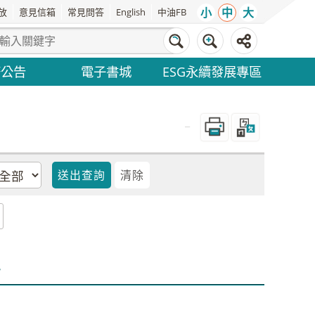
小
中
大
放
意見信箱
常見問答
English
中油FB
務公告
電子書城
ESG永續發展專區
_
件