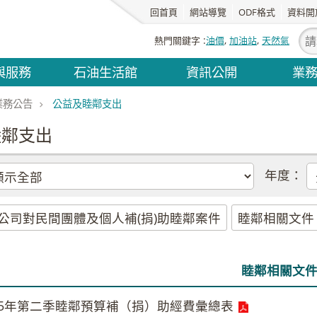
回首頁
網站導覽
ODF格式
資料開
熱門關鍵字
油價
加油站
天然氣
與服務
石油生活館
資訊公開
業
業務公告
公益及睦鄰支出
睦鄰支出
年度：
公司對民間團體及個人補(捐)助睦鄰案件
睦鄰相關文件
睦鄰相關文
15年第二季睦鄰預算補（捐）助經費彙總表