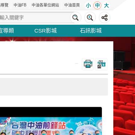
站導覽
中油FB
中油各單位網站
中油首頁
小
中
大
宣導類
CSR影城
石訊影城
_
列印內容
Bopomofo