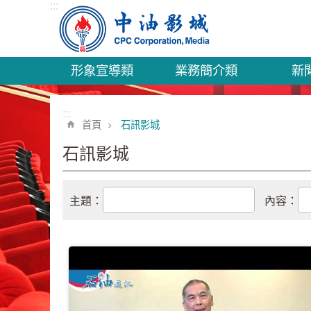
:::
跳到主要內容區塊
形象宣導類
業務簡介類
新
:::
首頁
石訊影城
石訊影城
主題：
內容：