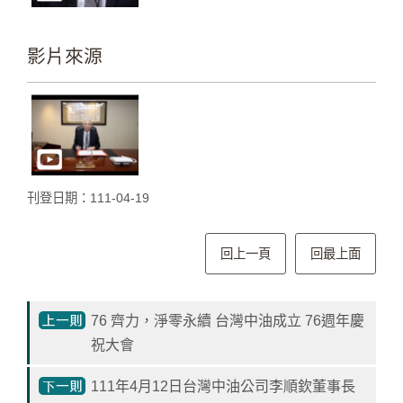
影
城
影片來源
石
訊
影
城
回
刊登日期：111-04-19
首
頁
回上一頁
回最上面
網
站
導
76 齊力，淨零永續 台灣中油成立 76週年慶
覽
祝大會
中
111年4月12日台灣中油公司李順欽董事長
油