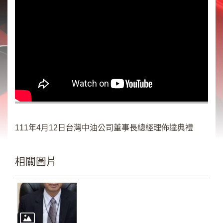
類
新
聞
類
節
目
類
廣
告
111年4月12日台灣中油公司董事長總經理佈達典禮
類
政
相關圖片
策
宣
導
類
CSR