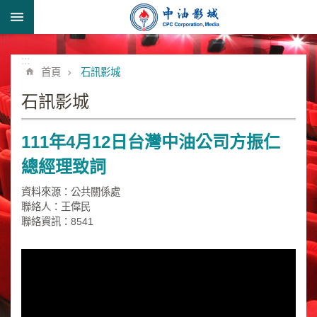
跳到主要內容區塊
:::
進
階
:::
首頁
石訊影城
搜
尋
石訊影城
111年4月12日台灣中油公司方振仁
形
總經理致詞
象
宣
資料來源：公共關係處
導
聯絡人：王偉民
類
聯絡資訊：8541
業
務
簡
介